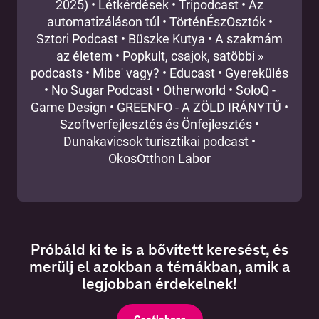
2025)
•
Létkérdések
•
Tripodcast
•
Az
automatizáláson túl
•
TörténÉszOsztók
•
Sztori Podcast
•
Büszke Kutya
•
A szakmám
az életem
•
Popkult, csajok, satöbbi »
podcasts
•
Mibe' vagy?
•
Educast
•
Gyerekülés
•
No Sugar Podcast
•
Otherworld
•
SoloQ -
Game Design
•
GREENFO - A ZÖLD IRÁNYTŰ
•
Szoftverfejlesztés és Önfejlesztés
•
Dunakavicsok turisztikai podcast
•
OkosOtthon Labor
Próbáld ki te is a bővített keresést, és
merülj el azokban a témákban, amik a
legjobban érdekelnek!