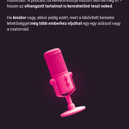
műsorban. A podcast.hu keresőmotorja viszont nem áll meg itt –
hiszen az
elhangzott tartalmat is kereshetővé teszi neked
.
Ha
kreátor
vagy, akkor pedig azért, mert a kibővített keresési
lehetőséggel
még több emberhez eljuthat
egy-egy adásod vagy
a csatornád.