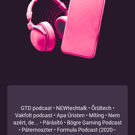
GTD podcast
•
NEWtechtalk
•
Őrültech
•
Vakfolt podcast
•
Apa Úristen
•
Míting
•
Nem
azért, de...
•
Párásító
•
Bögre Gaming Podcast
•
Páternoszter
•
Formula Podcast (2020–