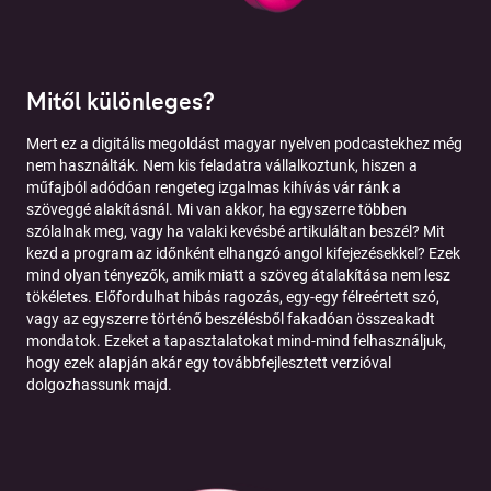
Mitől különleges?
Mert ez a digitális megoldást magyar nyelven podcastekhez még
nem használták. Nem kis feladatra vállalkoztunk, hiszen a
műfajból adódóan rengeteg izgalmas kihívás vár ránk a
szöveggé alakításnál. Mi van akkor, ha egyszerre többen
szólalnak meg, vagy ha valaki kevésbé artikuláltan beszél? Mit
kezd a program az időnként elhangzó angol kifejezésekkel? Ezek
mind olyan tényezők, amik miatt a szöveg átalakítása nem lesz
tökéletes. Előfordulhat hibás ragozás, egy-egy félreértett szó,
vagy az egyszerre történő beszélésből fakadóan összeakadt
mondatok. Ezeket a tapasztalatokat mind-mind felhasználjuk,
hogy ezek alapján akár egy továbbfejlesztett verzióval
dolgozhassunk majd.