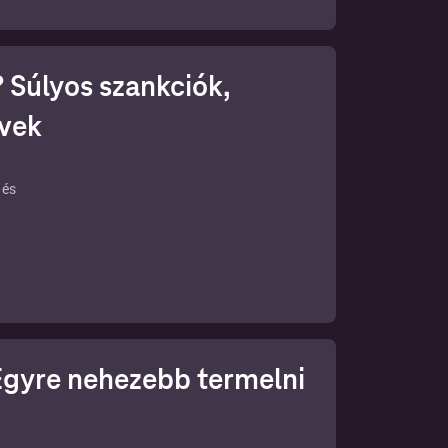
 -
8 -
Súlyos szankciók,
yvek
 és
n
,
tív
 a
sségi
na
Egyre nehezebb termelni
-re
s