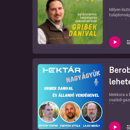
Milyen lisz
tulajdonság
tapasztal 
beszélgetés
jelentőségé
termesztése
egészség al
a liszt áll
közreműködé
cégvezetője
Szabi a pék
Berob
lehet
Mekkora a b
családi ga
béraratás v
ellen a no-
a kalászoso
beszélgetn
Berend Fere