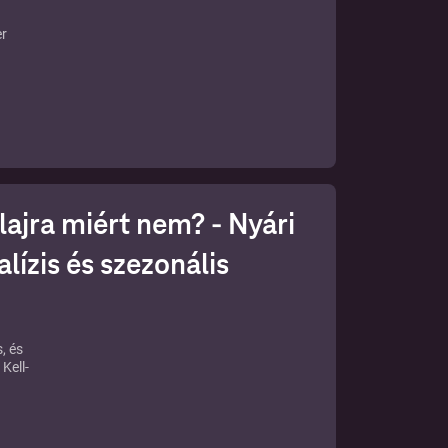
er
esen
it
tetni
nök
tó
éz,
le”.
ár jó
23-
vizet
lajra miért nem? - Nyári
ször
alízis és szezonális
ő,
 -
ai
, és
Kell-