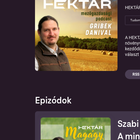
HEKTÁR
Tudom
A HEKTÁ
növényv
kezdődi
választ 
RSS
Epizódok
Szabi
A min