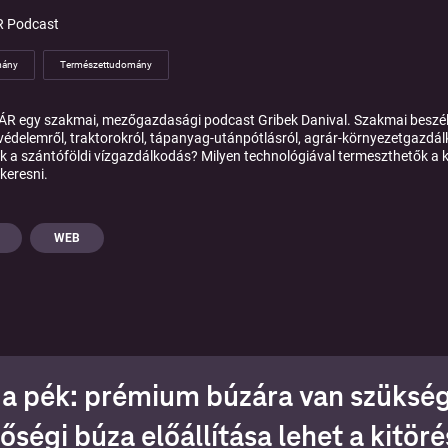
 Podcast
ány
Természettudomány
R egy szakmai, mezőgazdasági podcast Gribek Danival. Szakmai beszélge
édelemről, traktorokról, tápanyag-utánpótlásról, agrár-környezetgazdálk
k a szántóföldi vízgazdálkodás? Milyen technológiával termeszthetők 
keresni.
WEB
 a pék: prémium búzára van szükség
őségi búza előállítása lehet a kitöré