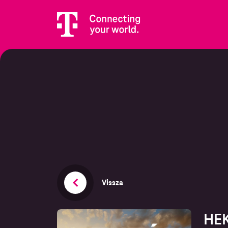
Vissza
HEK