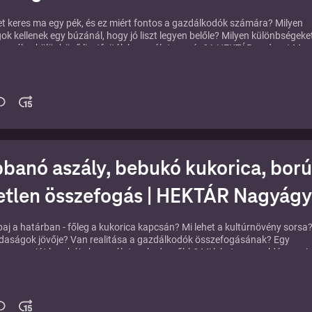
tet keres ma egy pék, és ez miért fontos a gazdálkodók számára? Milyen
ok kellenek egy búzánál, hogy jó liszt legyen belőle? Milyen különbségeke
egy pék a különböző lisztfajták használata során?A HEKTÁR podcast Ma
sorozatában folytatjuk a párbeszédet a minőségi búza termesztéséről é
ről. Tavaly két műsorban már felvetődött a liszt, a kenyér, a minőségi búz
. Egyfajta alapozó volt a TMG Egyesülettel és Ormós Gabriellával az Egy
apelvről szóló beszélgetés, majd következett a jelen műsor első része, am
t a középpontban. Ezúttal viszont a kenyéré a főszerep, méghozzá egy sztá
sével... Gribek Dániel műsorvezető vendége:Bene Zoltán, a Karintia Kft.
Körösi Tibor, a Karintia Kft. fejlesztési vezetőjeSzabadfi Szabolcs, vagyis
, aki Ausztriában és Olaszországban tanulta ki a kenyérsütés fortélyait.
banó aszály, bebukó kukorica, borús
etlen összefogás | HEKTÁR Nagyágy
aj a határban - főleg a kukorica kapcsán? Mi lehet a kultúrnövény sorsa?
zdaságok jövője? Van realitása a gazdálkodók összefogásának? Egy
agy a saját kombájn használata a kedvezőbb? Mi lehet a megoldás a csi
tillben? Van-e értelme a fehérjetámogatásnak? És elég lesz-e a pozitív zár
k felvásárlási ára?Többek között ezekről a kérdésekről és témákról
ek Gribek Dániel műsorvezető közreműködésével a HEKTÁR nagyágyúi,
nc, Csepregi Attila és Lajos Mihály.🎙 A beszélgetésben szó esik:az aszály