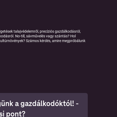
tések talajvédelemről, precíziós gazdálkodásról,
odásról. No-till, sávművelés vagy szántás? Hol
a kultúrnövények? Számos kérdés, amire megpróbálunk
ünk a gazdálkodóktól! -
si pont?