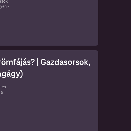
ások
yen -
ezont
,
römfájás? | Gazdasorsok,
-
agágy)
02 -
- és
 a
iós
l
k
ladja