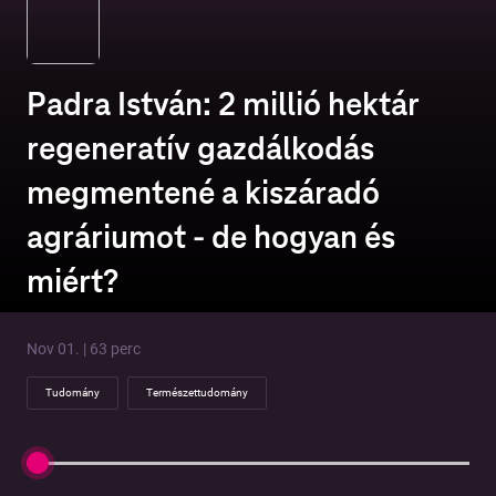
Padra István: 2 millió hektár
regeneratív gazdálkodás
megmentené a kiszáradó
agráriumot - de hogyan és
miért?
Nov 01. | 63 perc
Tudomány
Természettudomány