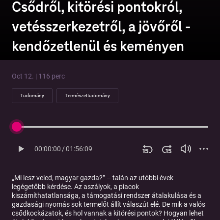
Csődről, kitörési pontokról,
vetésszerkezetről, a jövőről -
kendőzetlenül és keményen
Oct 12. | 116 perc
Tudomány
Természettudomány
00:00:00
/
01:56:09
„Mi lesz veled, magyar gazda?” – talán az utóbbi évek
legégetőbb kérdése. Az aszályok, a piacok
kiszámíthatatlansága, a támogatási rendszer átalakulása és a
gazdasági nyomás sok termelőt állít válaszút elé. De mik a valós
csődkockázatok, és hol vannak a kitörési pontok? Hogyan lehet