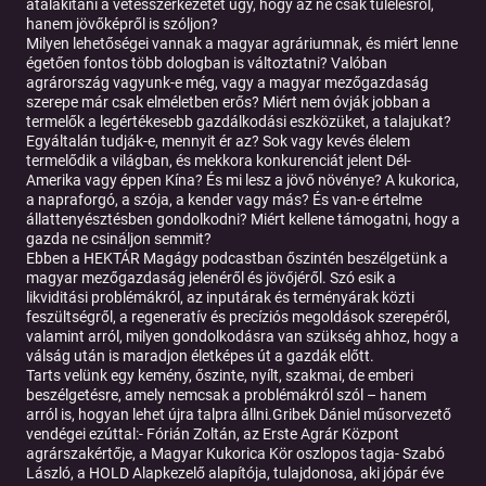
átalakítani a vetésszerkezetet úgy, hogy az ne csak túlélésről,
hanem jövőképről is szóljon?
Milyen lehetőségei vannak a magyar agráriumnak, és miért lenne
égetően fontos több dologban is változtatni? Valóban
agrárország vagyunk-e még, vagy a magyar mezőgazdaság
szerepe már csak elméletben erős? Miért nem óvják jobban a
termelők a legértékesebb gazdálkodási eszközüket, a talajukat?
Egyáltalán tudják-e, mennyit ér az? Sok vagy kevés élelem
termelődik a világban, és mekkora konkurenciát jelent Dél-
Amerika vagy éppen Kína? És mi lesz a jövő növénye? A kukorica,
a napraforgó, a szója, a kender vagy más? És van-e értelme
állattenyésztésben gondolkodni? Miért kellene támogatni, hogy a
gazda ne csináljon semmit?
Ebben a HEKTÁR Magágy podcastban őszintén beszélgetünk a
magyar mezőgazdaság jelenéről és jövőjéről. Szó esik a
likviditási problémákról, az inputárak és terményárak közti
feszültségről, a regeneratív és precíziós megoldások szerepéről,
valamint arról, milyen gondolkodásra van szükség ahhoz, hogy a
válság után is maradjon életképes út a gazdák előtt.
Tarts velünk egy kemény, őszinte, nyílt, szakmai, de emberi
beszélgetésre, amely nemcsak a problémákról szól – hanem
arról is, hogyan lehet újra talpra állni.Gribek Dániel műsorvezető
vendégei ezúttal:- Fórián Zoltán, az Erste Agrár Központ
agrárszakértője, a Magyar Kukorica Kör oszlopos tagja- Szabó
László, a HOLD Alapkezelő alapítója, tulajdonosa, aki jópár éve