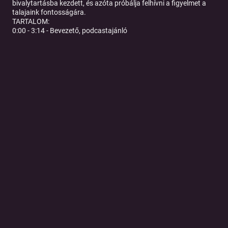
bivalytartásba kezdett, és azóta próbálja felhívni a figyelmet a
talajaink fontosságára.
TARTALOM:
0:00 - 3:14 - Bevezető, podcastajánló
3:15 - 32:06 - A magyar agrárium helyzete
32:07 - 53:30 - A mezőgazdaság jövedelmezősége és
agrártámogatások
53:31 - 1:10:55 - Árutőzsde és piacismeret, értékesítési stratégia
1:10:56 - 1:40:57 - Mit vessünk? / Egészséges magyar élelmiszer
1:40:58 - 1:53:31 - Állattartás és talaj
1:53:32 - 1:56:10 - Podcastzárás, elköszönés
Tovább a podcast oldalára