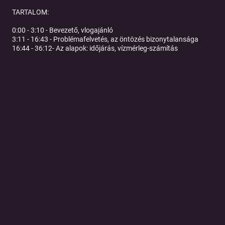
TARTALOM:
0:00 - 3:10 - Bevezető, vlogajánló
3:11 - 16:43 - Problémafelvetés, az öntözés bizonytalansága
16:44 - 36:12- Az alapok: időjárás, vízmérleg-számítás
36:13 - 53:07 - Tippek a szenzorok lehelyezéséhez
53:08 - 1:02:46 - A második és lépcsőfok - egyre több adat
1:02:47 - 1:13:11 - Megtérül az adatok feldolgozása?
1:13:12 - 1:33:58 - Adatfeldolgozás, döntéstámogatás, öntözési
szaktanácsadás
1:33:59 - 1:38:20 - Tápanyag-kijuttatás öntözéssel
1:38:21 - 1:43:49 - Talaj és öntözés
1:43:50 - Befejezés, elköszönés
Tovább a podcast oldalára