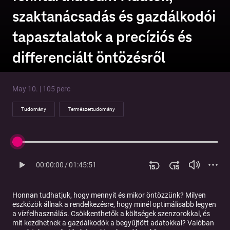
szaktanácsadás és gazdálkodói
tapasztalatok a precíziós és
differenciált öntözésről
May 10. | 105 perc
Tudomány
Természettudomány
00:00:00
/
01:45:51
Honnan tudhatjuk, hogy mennyit és mikor öntözzünk? Milyen
eszközök állnak a rendelkezésre, hogy minél optimálisabb legyen
a vízfelhasználás. Csökkenthetők a költségek szenzorokkal, és
mit kezdhetnek a gazdálkodók a begyűjtött adatokkal? Valóban