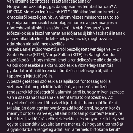
van értelme az öntözési szaktanácsadásnak?
Hogyan öntözzünk jól, gazdaságosan és fenntarthatóan? A
HEKTÁR Morotva legfrissebb KITE különkiadásában ismét az
öntözésről beszélgetünk . A három részes minisorozat utolsó
epizódjában nemcsak technológiai, hanem a gazdasági és a
döntéshozatali oldal is szóba kerül. A vízhiány, aszályos
időszakok és a kiszámíthatatlan időjárás új kihívásokat állítanak
a gazdálkodók elé – de léteznek jó válaszok, méghozzá az
adatokon alapuló megközelítés.
Gribek Dániel műsorvezető arról beszélgetett vendégeivel, – Dr.
Szabó Emese (KITE), Varga Zoltán (KITE) és Balogh Sándor
gazdálkodó –, hogy miként lehet a rendelkezésre álló adatokat
valódi döntésekké alakítani. Szó esik a vízmérleg-számítás
gyakorlatáról, a differenciált öntözés lehetőségeiről, sőt a
tápanyag-kijuttatásról is.
A beszélgetésben szó esik a talajállapot fontosságáról, a
vízhasználat megfelelő időzítéséről, a precíziós öntözési
rendszerek lehetőségeiről, valamint arról is, hogy milyen szerepe
van a szaktanácsadásnak a fenntartható öntözésben. Az
egyértelmű cél: nem több vizet kijuttatni – hanem jól öntözni.
Mi alapján dönt egy innovatív gazdálkodó arról, hogy mikor és
mennyit öntöz? Van-e egyáltalán biztosan jó döntés? Mennyire
lehet bízni az időjárás-előrejelzésekben, és hogyan kell lehelyezni
egy talajszondát? Egyáltalán mit mér az, és hogyan ültethető át
a gyakorlatba a rengeteg adat, ami a termelő birtokába kerül?