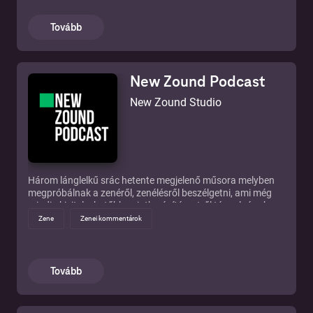
Tovább
New Zound Podcast
New Zound Studio
Három lánglelkű srác hetente megjelenő műsora melyben
megpróbálnak a zenéről, zenélésről beszélgetni, ami még
mindig kivitelezhetőbb, mintha építészetről táncolnának.
Önjelölt véleményvezérek akik tévedhetetlenek, csak a
Zene
Zenei kommentárok
valóság pontatlan olykor. Nagy adag zenei főétel, humoros
körettel, desszertnek pedig pár komolyabb kérdőjellel.
Tovább