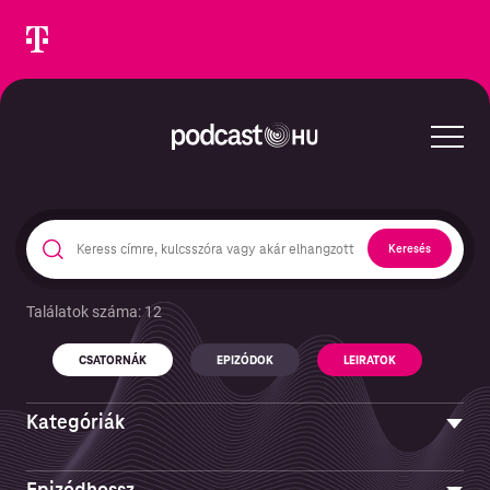
Keresés
Találatok száma: 12
Keresés epizódokban és podcastekben
CSATORNÁK
EPIZÓDOK
LEIRATOK
CSATORNÁK
Kategóriák
Művészet
Epizódhossz