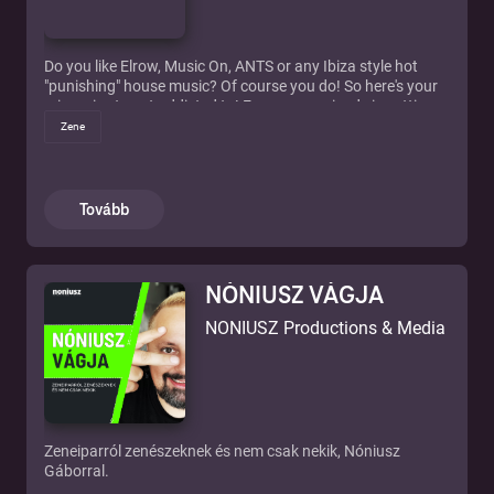
Do you like Elrow, Music On, ANTS or any Ibiza style hot
"punishing" house music? Of course you do! So here's your
mix series to get addicted to! Every new episode is getting
hotter and harder how you like it, so don't miss out any and
Zene
subscribe to my channel right now!
If you are in ❤️ with 🔥 music:
» Links:
https://linktr.ee/specialissues
» News:
https://instagram.com/special.issues
....
Tovább
» New releases:
https://soundcloud.com/specialissues
» Mixes:
https://www.youtube.com/@special.issues
NÓNIUSZ VÁGJA
NONIUSZ Productions & Media
Zeneiparról zenészeknek és nem csak nekik, Nóniusz
Gáborral.