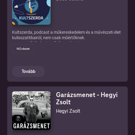
megrendelőknek is ismernie kell. Az Auditorium vendégeivel
Zubreczki Dávid építészeti mesemondó beszélget.
Kultszerda, podcast a műkereskedelem és a művészeti élet
kulisszatitkairól, nem csak műértőknek.
www.portfolio.hu/portfolio-podcaster
Művészet
Tovább
Garázsmenet - Hegyi
Zsolt
Hegyi Zsolt