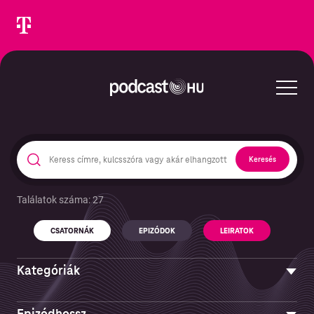
Keresés
Találatok száma: 27
Keresés epizódokban és podcastekben
CSATORNÁK
EPIZÓDOK
LEIRATOK
CSATORNÁK
Kategóriák
Művészet
Epizódhossz