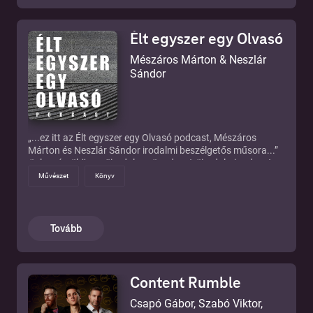
Élt egyszer egy Olvasó
Mészáros Márton & Neszlár
Sándor
„...ez itt az Élt egyszer egy Olvasó podcast, Mészáros
Márton és Neszlár Sándor irodalmi beszélgetős műsora...”
#olvasás #könyv #irodalom #podcast #irodalmipodcast
https://linktr.ee/eltegyszeregyolvaso
Művészet
Könyv
Tovább
Content Rumble
Csapó Gábor, Szabó Viktor,