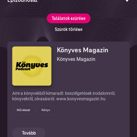
Üzlet
EPIZÓDOK
1-3 perc
Humor
Találatok szűrése
4-10 perc
Oktatás
Szűrők törlése
15-30 perc
Irodalom
LEIRATOK
30-60 perc
Könyves Magazin
Közigazgatás
Könyves Magazin
60 perc felett
Történelem
Egészség és fitnesz
Gyerekek és család
Ami a könyvekből kimaradt: beszélgetések irodalomról,
könyvekről, olvasásról. www.konyvesmagazin.hu
Szabadidő
Művészet
Könyv
Zene
Hírek
Tovább