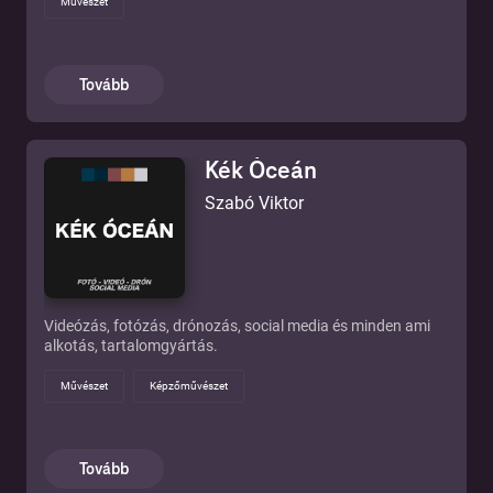
örömök és kihívások az alkotási folyamatban, szakmai
Művészet
kulisszatitkok és könyvpiaci lehetőségek a gyakorlatban, az
ötlettől az olvasó polcáig.
Tovább
Kék Óceán
Szabó Viktor
Videózás, fotózás, drónozás, social media és minden ami
alkotás, tartalomgyártás.
Művészet
Képzőművészet
Tovább