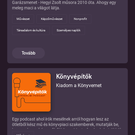
Garázsmenet - Hegyi Zsolt műsora 2010 óta. Ahogy egy
meleg maci a világot látja.
Művészet
Képzőművészet
Nonprofit
Társadalom és kultúra
Személyes naplók
Tovább
Könyvépítők
Kiadom a Könyvemet
Egy podcast ahol írók mesélnek arról hogyan lesz az
ötletből kész mű és könyvpiaci szakemberek, mutatják be,
hogyan lesz a kész műből könyv. Mesterfogások és trükkök,