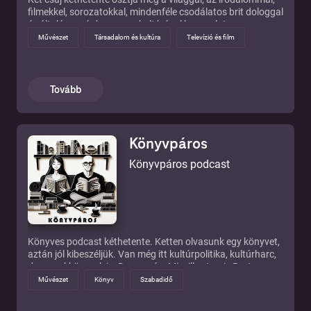
filmekkel, sorozatokkal, mindenféle csodálatos brit dologgal
és általánosságban a popkultúrával kapcsolatos
gondolatait.
Művészet
Társadalom és kultúra
Televízió és film
Tovább
Könyvpáros
Könyvpáros podcast
Könyves podcast kéthetente. Ketten olvasunk egy könyvet,
aztán jól kibeszéljük. Van még itt kultúrpolitika, kultúrharc,
de gyerekkönyvek is. Dragomán, Mieville, Jessie Burton,
Agatha Christie, Petőfi - senki sincs biztonságban.
Művészet
Könyv
Szabadidő