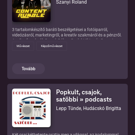
Szanyi Roland
3 tartalomkészítő baráti beszélgetései a fotóiparról,
videózásról, marketingről, a kreatív szakmáról és a pénzről.
A mikrofonoknál, Csapó Gábor, Szabó Viktor és Szanyi
Roland.
Művészet
Képzőművészet
Tovább
Popkult, csajok,
satöbbi » podcasts
Lepp Tünde, Hudácskó Brigitta
Két csaj kéthetente osztja meg a világgal, az irodalommal,