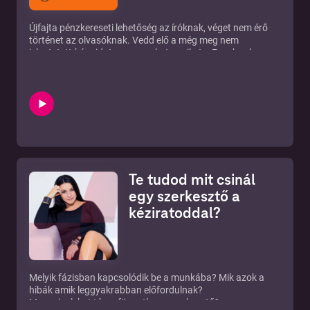
Újfajta pénzkereseti lehetőség az íróknak, véget nem érő
történet az olvasóknak. Vedd elő a még meg nem
jelentetett írásaidat, vagy azokat, amiket a Facebookon
ingyenesen megosztottál és töltsd fel a Nuuvellára.
Aktivizáld a követőtáborod és változtasd őket Nuuvella
olvasókká. Használd az oldalt közösségi oldalként. Hozd
létre bejegyzéseidet, engedj bepillantást a napi írói
folyamatokba. Az adás támogatója a Nuuvella:
https://nuuvella.hu
Te tudod mit csinál
egy szerkesztő a
kéziratoddal?
Melyik fázisban kapcsolódik be a munkába? Mik azok a
hibák amik leggyakrabban előfordulnak?
Mennyire lehet téma független a szerkesztő?