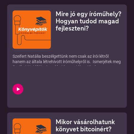
Mire jó egy íróműhely?
Hogyan tudod magad
fejleszteni?
Szeifert Natália beszélgettünk nem csak az írói létről
hanem az általa létrehívott íróműhelyről is. Ismerjétek meg
Szeifert Natáliát. Az adás támogatója a Kiadom a
Könyvemet Konferencia. Ha íróként egy jó konferenciára
vágysz, ahol egész nap tanulhatsz gyere el:
https://www.kiadomakonyvemet.hu/kiadom-a-konyvemet-
konferencia-2021/
Mikor vásárolhatunk
könyvet bitcoinért?