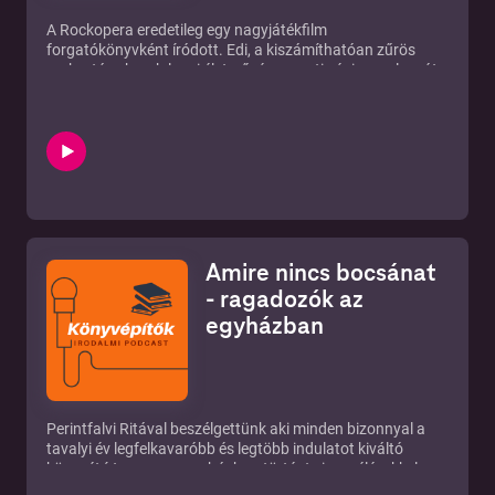
A Rockopera eredetileg egy nagyjátékfilm
forgatókönyvként íródott. Edi, a kiszámíthatóan zűrös
rocksztár-akarok-lenni életművész vezeti végig az olvasót
a generációkon átívelő emberi kapcsolatok szövetén. A
humor kémiai kölcsönhatásba lép a szerelemmel, a
társadalmi szabályok abszurd színjátékával, hogy végül
fordulatokban gazdag összképpel szolgáljon a mindenkori
hatalom és a művészet egymáshoz való viszonyáról. Egy
olyan történet, amely a valóságból merít, de ennek akár az
ellentétes kijelentése is igaz lehet, hiszen, ahogy a
Rockopera rögtön az első oldalon megszólít minket: „ez
lehet akár egy mai történet, mert a körforgás nem tágít”. A
Amire nincs bocsánat
könyvet a Tarandus kiadó adta ki. A könyv
megvásárolható a Tarandus Kiadó oldalán:
- ragadozók az
https://tarandus.hu/product/rockopera/
egyházban
Perintfalvi Ritával beszélgettünk aki minden bizonnyal a
tavalyi év legfelkavaróbb és legtöbb indulatot kiváltó
könyvét írta meg az egyházban történt visszaélésekkel
kapcsolatban.