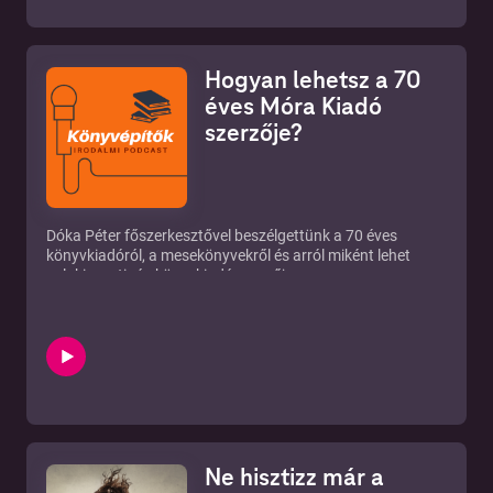
Hogyan lehetsz a 70
éves Móra Kiadó
szerzője?
Dóka Péter főszerkesztővel beszélgettünk a 70 éves
könyvkiadóról, a mesekönyvekről és arról miként lehet
valaki e patinás könyvkiadó szerzője.
Ne hisztizz már a