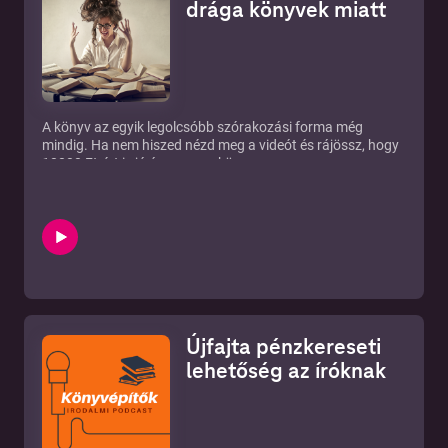
drága könyvek miatt
A könyv az egyik legolcsóbb szórakozási forma még
mindig. Ha nem hiszed nézd meg a videót és rájössz, hogy
10000 Ft-ért is jó áron van a könyv.
Az adás támogatója a Publio:
https://publio.hu
Van egy kiadandó kéziratod? Konzultálni szeretnél
valakivel? Foglalj nálam időpontot:
https://publio.hu/hu_HU/konzultacio
Újfajta pénzkereseti
lehetőség az íróknak