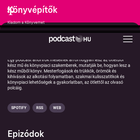
Könyvépítők
Kiadom a Könyvemet
Művészet
Egy podcast ahol írók mesélnek arról hogyan lesz az ötletből
kész mű és könyvpiaci szakemberek, mutatják be, hogyan lesz a
kész műből könyv. Mesterfogások és trükkök, örömök és
kihívások az alkotási folyamatban, szakmai kulisszatitkok és
könyvpiaci lehetőségek a gyakorlatban, az ötlettől az olvasó
polcáig.
SPOTIFY
RSS
WEB
Epizódok