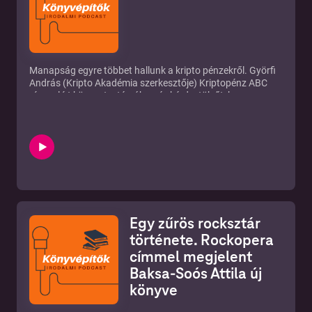
Manapság egyre többet hallunk a kripto pénzekről. Györfi
András (Kripto Akadémia szerkesztője) Kriptopénz ABC
címmel írt könyvet a témában és kérdeztük őt, hogy egy
kicsit jobban megismerjük ezt a világot. Vajon lufi a
bitcoin, vagy tényleg ez a jövő?
Egy zűrös rocksztár
története. Rockopera
címmel megjelent
Baksa-Soós Attila új
könyve