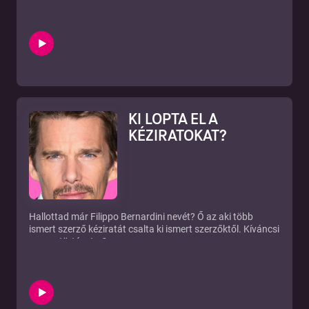
Ezekre is és még rengeteg kérdésre kapsz választ
beszélgetésünkön.
Szeretnéd ha Edina lenne a szerkesztőd? Az alábbi oldalon
várjuk a kéziratodat:
https://tarandus.hu/kezirat-bekuldese/
További könyvkiadással kapcsolatos beszélgetéseket a
Kiadom a Könyvemet oldalon találsz. Az oktatási
anyagokat és a beszélgetéseket klubtagjaink nézhetik meg,
de van lehetőség 3 napos ingyenes próbaidőszakot
KI LOPTA EL A
igényelni:
https://www.kiadomakonyvemet.hu/termek/klubtagsagi-
KÉZIRATOKAT?
eves-ajandek-belepovel/
Hallottad már Filippo Bernardini nevét? Ő az aki több
ismert szerző kéziratát csalta ki ismert szerzőktől. Kíváncsi
vagy a történetre?
Az adás támogatója:
https://publio.hu
Ha könyvkiadással kapcsolatban szeretnél konzultálni
foglalj időpontot az alábbi linken:
https://konyvkiadas.youcanbook.me