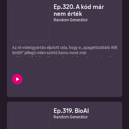
Ep.320. A kód már
nem érték
Random Generátor
Az AI-videógyártás eljutott oda, hogy a „spagettizabáló Will
Smith” jellegű mém-szintű kamu most már
reklámminőségben jön szembe, mintha ez lenne a kreatív
ipar következő nagy pillanata, közben itthon elég egy rossz
mozdulat a kamerával és már ki is villan egy komplett
forgatókönyv tele minisztériumi dolgozók neveivel meg
telefonszámaival, mert az adatvédelem nálunk általában
addig tart, amíg valaki rá nem zoomol, és a hab a tortán,
hogy a techvilág meg közben ünnepli, hogy „AI nulláról
böngészőt épít”, mintha nem az lenne a vége mindig, hogy
a felhasználó kap még egy újabb, félig kész, csillogó
dobozt, amit majd ő tesztel le élesben, miközben a gyártó
Ep.319. BioAI
kommunikációban már rég a jövőben él.
Linkek:
Random Generátor
https://index.hu/techtud/2026/03/24/mesterseges-
intelligencia-will-smith-spagetti-video-reklam/