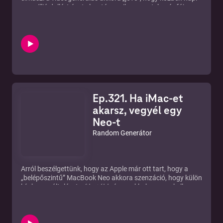
egymillió dollárt éget el, aztán amikor a matek már fáj,
hirtelen jön a varázsszó, hogy „leállítjuk, újragondoljuk,
fókuszálunk”, mert a jövőbe vezető út valamiért mindig a
költségkeretnél ér véget. Közben a Google bedob egy
memóriatrükköt, és a chipgyártók részvényei úgy
remegnek, mintha valaki megkérdezte volna, hogy kell-e
egyáltalán ennyi vas a nagy AI-megvilágosodáshoz, mert
ha kevesebb RAM is elég, akkor hirtelen nem olyan
romantikus a “mindent skálázunk a végtelenbe” történet.
És a hab a tortán: a „biztonságos” AI-szoftverek világában
Ep.321. Ha iMac-et
egy fejlesztői eszköz teljes forrása kiszivárog egy bénán
kint hagyott fájl miatt - óriási ígéretek, óriási költségek, és
akarsz, vegyél egy
egy apró figyelmetlenség, ami mindent elmesél helyettünk.
Neo-t
Random Generátor
Arról beszélgettünk, hogy az Apple már ott tart, hogy a
„belépőszintű” MacBook Neo akkora szenzáció, hogy külön
hír, ha egyáltalán
javíthatóbb
, és az akkuhoz nem kell
mérnöki diploma meg egy exorcizmus, miközben a
játékiparban egy kiadóvezér állítólag ChatGPT-t kérdez
meg arról, hogyan lehet elegánsan kirúgni kulcsembereket
és megúszni egy zsíros bónuszt (mert miért ne lenne a