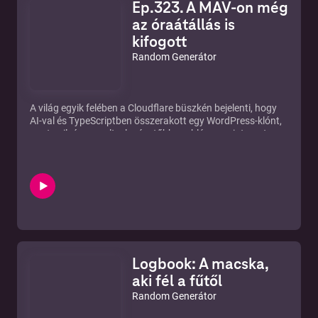
Ep.323. A MÁV-on még
az óraátállás is
kifogott
Random Generátor
A világ egyik felében a Cloudflare büszkén bejelenti, hogy
AI-val és TypeScriptben összerakott egy WordPress-klónt,
mert nyilván az volt a legégetőbb probléma az interneten,
hogy a tartalomkezelő még nem elég modern és még nem
elég „AI-natív”, a másik felében a YouTube-ból csinálnak
lineáris tévét EPG-vel meg tematikus csatornákkal, mert a
jövő végül mindig ugyanoda kanyarodik vissza: csak most
már algoritmus pakolja a műsort, nem a tévészerkesztő, és
közben itthon a MÁV-nál az óraátállítás úgy megfogja a
rendszert, hogy hirtelen az egész ország „késik”, majd még
a nem létező késésekért is fizet, mert semmi nem ad akkora
biztonságérzetet, mint amikor a digitális világ egyszerre
Logbook: A macska,
hazudik és utal.
aki fél a fűtől
Random Generátor