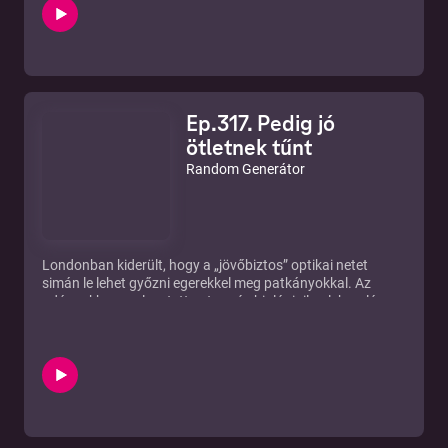
nehogy a végén a bugot is automatikusan gyártsd.
Aztán, hogy a hangulat meglegyen, rátértünk a Grok-
botrányra is, ahol a „forradalmi” AI megint azt bizonyította,
hogy a technológia csúcsán sem a gyógyítás, sem a
tudomány, sem a világ jobbá tétele az első - hanem hogy
mennyire gyorsan és hatékonyan lehet vele visszaélni, mert
Ep.317. Pedig jó
hát a civilizáció igazi fokmérője nyilván az, hogy a zaklatás
és a beleegyezés nélküli „levetkőztetés” mennyire
ötletnek tűnt
kényelmesen megy egy AI utasítással...
Random Generátor
Londonban kiderült, hogy a „jövőbiztos” optikai netet
simán le lehet győzni egerekkel meg patkányokkal. Az
adásunkban emlegetett netes cég biológiailag lebomló
kábelburkolatot használt, amit a rágcsálók konkrétan
szétzabáltak, a javítás meg olyan drága lett, hogy a
felvásárló inkább kihátrált, és a cég csődközeli helyzetbe
került.
Közben a másik oldalon a Google/Qualcomm vonalon az a
nagy terv, hogy 2026 körül jönnek az Androidos PC-k, mert
az Android és a ChromeOS összeolvadása adná a „közös
alapot” laptopra/asztalira is - vagyis kapunk még egy