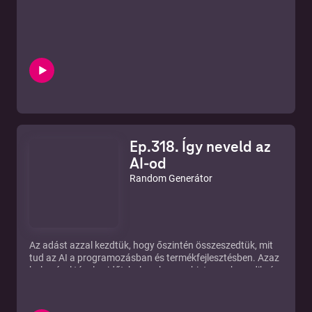
Ep.318. Így neveld az
AI-od
Random Generátor
Az adást azzal kezdtük, hogy őszintén összeszedtük, mit
tud az AI a programozásban és termékfejlesztésben. Azaz
hol spórol tényleg időt, hol csak magabiztosan hazudik, és
hol lesz belőle az a tipikus modern élmény...amikor a
munka ugyanúgy a te nyakadban marad, csak kapsz mellé
egy extra réteg „okos” zajt, amit még le is kell ellenőrizned,