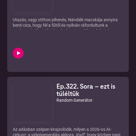
Utazás, vagy otthon pihenés, Nándiék macskája annyira
benti cica, hogy fél a fűtől és nyílván ráfordultunk a
vasárnapi választásokra és összegeztük a véghajrá
bohócságait.
Itt amúgy a leírás a guacamole-s hibrid ubuntus
megoldásról
Ep.322. Sora – ezt is
túléltük
Random Generátor
Az adásban szépen kirajzolódik, milyen a 2026-os AI-
cirkusz: a videógenerálás akkora „jövő”, hogy közben napi