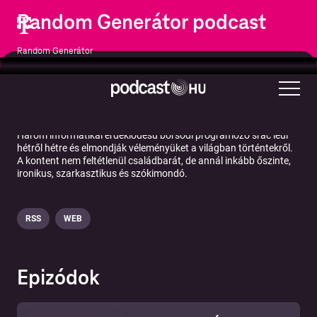
Random Generátor podcast
Random Generátor
Humor
Hobbik
Technológia
Három informatikai érdeklődésű borsodi programozó srác leül
hétről hétre és elmondják véleményüket a világban történtekről.
A kontent nem feltétlenül családbarát, de annál inkább őszinte,
ironikus, szarkasztikus és szókimondó.
RSS
WEB
Epizódok