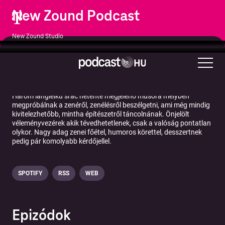
New Zound Podcast
New Zound Studio
Zene
Zenei kommentárok
Három lánglelkű srác hetente megjelenő műsora melyben
megpróbálnak a zenéről, zenélésről beszélgetni, ami még mindig
kivitelezhetőbb, mintha építészetről táncolnának. Önjelölt
véleményvezérek akik tévedhetetlenek, csak a valóság pontatlan
olykor. Nagy adag zenei főétel, humoros körettel, desszertnek
pedig pár komolyabb kérdőjellel.
SPOTIFY
RSS
WEB
Epizódok