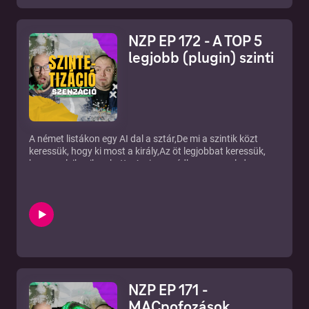
Studio Kft.
NZP EP 172 - A TOP 5
legjobb (plugin) szinti
A német listákon egy AI dal a sztár,De mi a szintik közt
keressük, hogy ki most a király,Az öt legjobbat keressük,
hogy melyik miben kotta,Ami a zenédhez passzol, de
bármely stílust hozza!Patreon: https://bit.ly/32MwV2F
iTunes: https://apple.co/2DIyvnb Facebook:
http://bit.ly/2rOdsyl Instagram: https://bit.ly/3lUVEd4
Twitter: http://bit.ly/2GtsexN Telegram:
http://bit.ly/2rQWkaT Web: http://bit.ly/2DN1mqM RSS:
https://anchor.fm/s/cde2a4/podcast/rss Ⓒ New Zound
Studio Kft.
NZP EP 171 -
MACpofozások