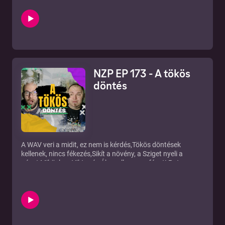
Facebook: http://bit.ly/2rOdsyl Instagram:
https://bit.ly/3lUVEd4 Twitter: http://bit.ly/2GtsexN
Telegram: http://bit.ly/2rQWkaT Web:
http://bit.ly/2DN1mqM RSS:
https://anchor.fm/s/cde2a4/podcast/rss Ⓒ New Zound
Studio Kft.
NZP EP 173 - A tökös
döntés
A WAV veri a midit, ez nem is kérdés,Tökös döntések
kellenek, nincs fékezés,Sikít a növény, a Sziget nyeli a
pénzt,Miközben Viktor és Ákos elhozza a fényt! Patreon:
https://bit.ly/32MwV2F iTunes: https://apple.co/2DIyvnb
Facebook: http://bit.ly/2rOdsyl Instagram:
https://bit.ly/3lUVEd4 Twitter: http://bit.ly/2GtsexN
Telegram: http://bit.ly/2rQWkaT Web:
http://bit.ly/2DN1mqM RSS:
https://anchor.fm/s/cde2a4/podcast/rss Ⓒ New Zound