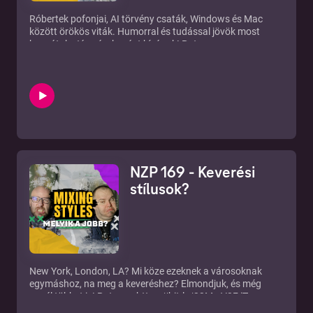
Studio Kft.
Róbertek pofonjai, AI törvény csaták, Windows és Mac
között örökös viták. Humorral és tudással jövök most
hozzátok, Jó szórakozást kívánok! Patreon:
https://bit.ly/32MwV2F iTunes: https://apple.co/2DIyvnb
Facebook: http://bit.ly/2rOdsyl Instagram:
https://bit.ly/3lUVEd4 Twitter: http://bit.ly/2GtsexN
Telegram: http://bit.ly/2rQWkaT Web:
http://bit.ly/2DN1mqM RSS:
https://anchor.fm/s/cde2a4/podcast/rss Ⓒ New Zound
Studio Kft.
NZP 169 - Keverési
stílusok?
New York, London, LA? Mi köze ezeknek a városoknak
egymáshoz, na meg a keveréshez? Elmondjuk, és még
ennél többet is! Patreon: https://bit.ly/32MwV2F iTunes:
https://apple.co/2DIyvnb Facebook: http://bit.ly/2rOdsyl