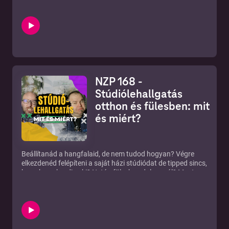
Instagram: https://bit.ly/3lUVEd4 Twitter:
http://bit.ly/2GtsexN Telegram: http://bit.ly/2rQWkaT Web:
http://bit.ly/2DN1mqM RSS:
https://anchor.fm/s/cde2a4/podcast/rss Ⓒ New Zound
Studio Kft.
NZP 168 -
Stúdiólehallgatás
otthon és fülesben: mit
és miért?
Beállítanád a hangfalaid, de nem tudod hogyan? Végre
elkezdenéd felépíteni a saját házi stúdiódat de tipped sincs,
hogy hogy kezdj neki? Netán fülesben dolgoznál? Most
segítünk! Fontos linkek panelekre, tervezésre, mérésre:
https://www.facebook.com/PanelPlanet
https://www.gikacoustics.com/
https://www.roomeqwizard.com/ Fülesbaglyoknak
crosstalk/roomsimulator:
https://www.112db.com/plugins/redline/monitor/