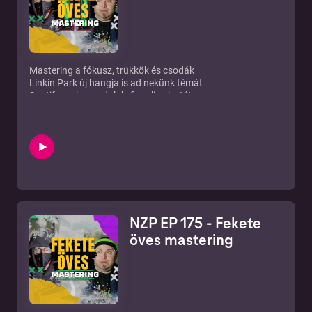
Mastering a fókusz, trükkök és csodák
Linkin Park új hangja is ad nekünk témát
Spotify-on kamu dalok, figyelj, mi a tét
Zenei világunkban mindig új a kép!
Patreon: https://bit.ly/32MwV2F iTunes:
https://apple.co/2DIyvnb Facebook: http://bit.ly/2rOdsyl
Instagram: https://bit.ly/3lUVEd4 Twitter:
http://bit.ly/2GtsexN Telegram: http://bit.ly/2rQWkaT Web:
http://bit.ly/2DN1mqM RSS:
https://anchor.fm/s/cde2a4/podcast/rss Ⓒ New Zound
Studio Kft.
NZP EP 175 - Fekete
öves mastering