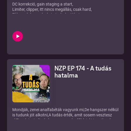
DC korrekció, gain staging a start,
Limiter, clipper, itt nincs megállás, csak hard,
Túlcsordul a peak, de te tudod a titkot,
Mastering mester vagy, aki sosem hibázott!
Patreon: https://bit.ly/32MwV2F iTunes:
https://apple.co/2DIyvnb Facebook: http://bit.ly/2rOdsyl
Instagram: https://bit.ly/3lUVEd4 Twitter:
http://bit.ly/2GtsexN Telegram: http://bit.ly/2rQWkaT Web:
http://bit.ly/2DN1mqM RSS:
https://anchor.fm/s/cde2a4/podcast/rss Ⓒ New Zound
Studio Kft.
NZP EP 174 - A tudás
hatalma
Mondják, zenei analfabéták vagyunk mi,De hangszer nélkül
is tudunk jót alkotni,A tudás érték, amit sosem vesztesz
el,Tanulni mindig érdemes, s ez a legfőbb jel.Vonatkozó
index cikk: https://tinyurl.com/2dgjk72nPatreon:
https://bit.ly/32MwV2F iTunes: https://apple.co/2DIyvnb