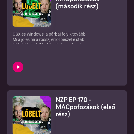
(második rész)
OSX és Windows, a párbaj folyik tovább,
Mi a jó és mi a rossz, erről beszél e stáb.
Háttértár és kékhalál, minden, mire vágysz,
Köszönjük, hogy hallgatsz, reméljük, visszatalálsz!
(Ne légy hát botor, jobb, ha feliratkozol!)
Hasznos linkek:
Dropzone: https://tinyurl.com/ntsv3vk
Rectangle: https://tinyurl.com/y4m3fpf4
Amethyst: https://tinyurl.com/pyzp37j
Anker USB-C hub: https://tinyurl.com/22hzdj7o
Tuxera NTFS for MAC: https://tinyurl.com/2y29wmt5
NZP EP 170 -
Patreon: https://bit.ly/32MwV2F iTunes:
MACpofozások (első
https://apple.co/2DIyvnb Facebook: http://bit.ly/2rOdsyl
rész)
Instagram: https://bit.ly/3lUVEd4 Twitter:
http://bit.ly/2GtsexN Telegram: http://bit.ly/2rQWkaT Web:
http://bit.ly/2DN1mqM RSS:
https://anchor.fm/s/cde2a4/podcast/rss Ⓒ New Zound