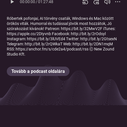
00:00:00
/
01:27:48
Róbertek pofonjai, AI törvény csaták, Windows és Mac között
örökös viták. Humorral és tudással jövök most hozzátok, Jó
szórakozást kívánok! Patreon: https://bit.ly/32MwV2F iTunes:
https://apple.co/2DIyvnb Facebook: http://bit.ly/2rOdsyl
Instagram: https://bit.ly/3lUVEd4 Twitter: http://bit.ly/2GtsexN
Telegram: http://bit.ly/2rQWkaT Web: http://bit.ly/2DN1mqM
RSS: https://anchor.fm/s/cde2a4/podcast/rss Ⓒ New Zound
Studio Kft.
Tovább a podcast oldalára