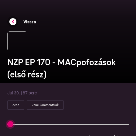
Vissza
NZP EP 170 - MACpofozások
(első rész)
Jul 30. | 87 perc
Zene
Zenei kommentárok