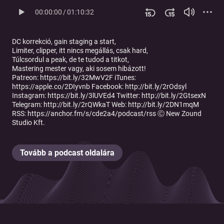
00:00:00
/
01:10:32
DC korrekció, gain staging a start,
Limiter, clipper, itt nincs megállás, csak hard,
Túlcsordul a peak, de te tudod a titkot,
Mastering mester vagy, aki sosem hibázott!
Patreon: https://bit.ly/32MwV2F iTunes:
https://apple.co/2DIyvnb Facebook: http://bit.ly/2rOdsyl
Instagram: https://bit.ly/3lUVEd4 Twitter: http://bit.ly/2GtsexN
Telegram: http://bit.ly/2rQWkaT Web: http://bit.ly/2DN1mqM
RSS: https://anchor.fm/s/cde2a4/podcast/rss Ⓒ New Zound
Studio Kft.
Tovább a podcast oldalára