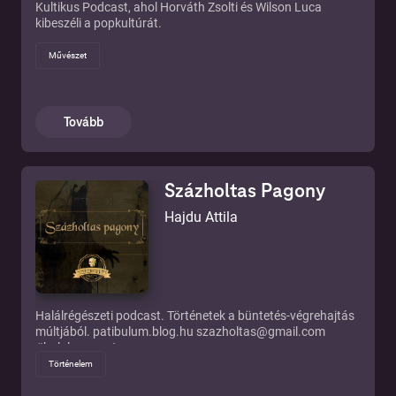
Kultikus Podcast, ahol Horváth Zsolti és Wilson Luca
kibeszéli a popkultúrát.
Művészet
Tovább
Százholtas Pagony
Hajdu Attila
Halálrégészeti podcast. Történetek a büntetés-végrehajtás
múltjából. patibulum.blog.hu szazholtas@gmail.com
#halalregeszet
Történelem