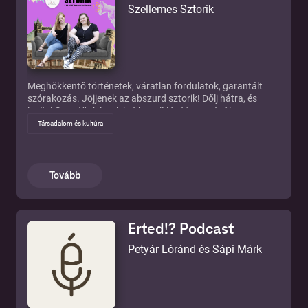
Szellemes Sztorik
Meghökkentő történetek, váratlan fordulatok, garantált
szórakozás. Jöjjenek az abszurd sztorik! Dőlj hátra, és
lazíts! Szeretünk leveleket kapni! Ha támogatnál,
érdeklődnél vagy csak megosztanál velünk valamit, írj
Társadalom és kultúra
nekünk! E-mail: szellemessztorik@gmail.com
Tovább
Érted!? Podcast
Petyár Lóránd és Sápi Márk