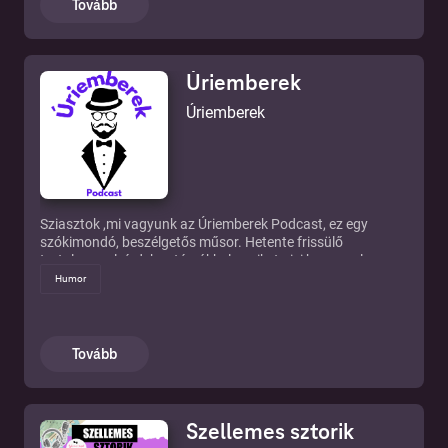
Tovább
Úriemberek
Úriemberek
Sziasztok ,mi vagyunk az Úriemberek Podcast, ez egy
szókimondó, beszélgetős műsor. Hetente frissülő
tartalommal, érdekes témákkal, amiket pici humorral
próbálunk élvezetesebbé tenni. Semmit nem szabad
Humor
komolyan venni , ami itt elhangzik . Jó Szórakozást ! Zsu-
Goti-Pindúr Hallgatható .: Spotify , Apple Podcast,
Podcast.hu,Youtube
Tovább
Szellemes sztorik