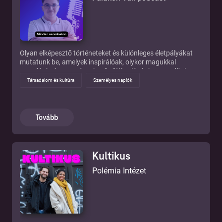
Olyan elképesztő történeteket és különleges életpályákat
mutatunk be, amelyek inspirálóak, olykor magukkal
ragadóak. Az események mögötti valóságba engedünk
bepillantást, ahová általában nem láthatunk be. Ha kell
Társadalom és kultúra
Személyes naplók
változtatunk nézőpontunkon és elengedjük az előítéleteket,
hogy új megvilágításba helyezve lássuk ezeket a lenyűgöző
történeteket. Kövesd velünk a "Falakon Túl" podcastet, és
fedezd fel velünk ezt az izgalmas és inspiráló világot!
Tovább
Kultikus
Polémia Intézet