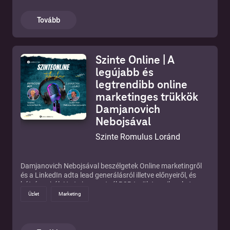
Tovább
Szinte Online | A
legújabb és
legtrendibb online
marketinges trükkök
Damjanovich
Nebojsával
Szinte Romulus Loránd
Damjanovich Nebojsával beszélgetek Online marketingről
és a LinkedIn adta lead generálásról illetve előnyeiről, és
hátrányairól. Ha te is szeretnél B2B területen sikereket
elérni hallgasd meg 25 perces beszélgetésünket.
Üzlet
Marketing
https://szinte.hu/ https://resend.hu/hu/linkedin-
automatizalas-az-ugyfelszerzesben