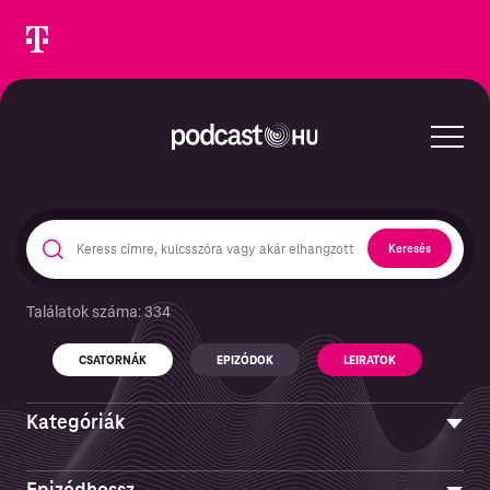
Keresés
Találatok száma: 334
Keresés epizódokban és podcastekben
CSATORNÁK
EPIZÓDOK
LEIRATOK
CSATORNÁK
Kategóriák
Művészet
Epizódhossz