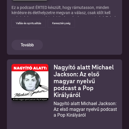
Ez a podcast ÉRTED készült, hogy rámutasson, minden
kérdésre és élethelyzetre megvan a válasz, csak időt kell
szánj rá, hogy megértsd. Minden részben szeretnénk Tabuk
nélkül beszélni hitről, életről, kapcsolatokról, kihívásokról…
Vallás és spiritualitás
Kereszténység
olyan aktuális dolgokról amik foglalkoztatnak titeket.
Mindezt ÉRTED! ÉRTED már?
Tovább
Nagyító alatt Michael
Jackson: Az első
magyar nyelvű
podcast a Pop
Királyáról
Nagyító alatt Michael Jackson:
Az első magyar nyelvű podcast
a Pop Királyáról