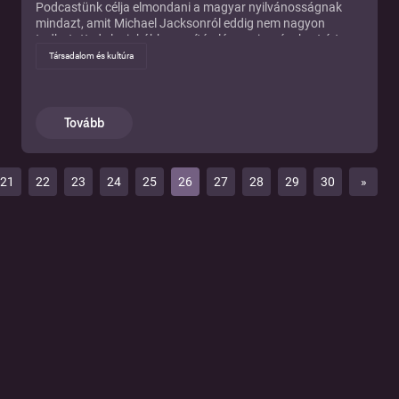
Podcastünk célja elmondani a magyar nyilvánosságnak
mindazt, amit Michael Jacksonról eddig nem nagyon
tudhatott, de leginkább nagyító alá venni az énekest ért
vádakat.
Társadalom és kultúra
Tovább
21
22
23
24
25
26
27
28
29
30
»