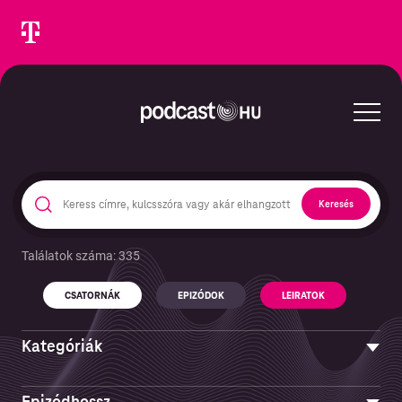
Keresés
Találatok száma: 335
Keresés epizódokban és podcastekben
CSATORNÁK
EPIZÓDOK
LEIRATOK
CSATORNÁK
Kategóriák
Művészet
Epizódhossz