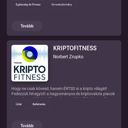
egészségügyi technológia legújabb vívmányaiba és
Egészség és fitnesz
Orvostudomány
eljuttatja a hallgatókhoz a terület szakértőinek gondolatait.
Célunk, hogy az egészségértés elérhető legyen
szakmabelieknek és laikusoknak egyaránt, mivel az
egészséges élet lehetősége mindenkié!
Tovább
KRIPTOFITNESS
Norbert Zrupko
Hogy ne csak kövesd, hanem ÉRTSD is a kripto világát!
Fedezzük fel együtt a hagyományos és kriptovaluta piacok
metszéspontját globális makro megközelítést használva. A
pénzügyi szakzsargont mellőzve próbálok betekintést adni
Üzlet
Befektetés
a piacokról alkotott elméletembe, illetve a tanulási
folyamatba, melyet piaci elemzőként szerzek.
Tovább