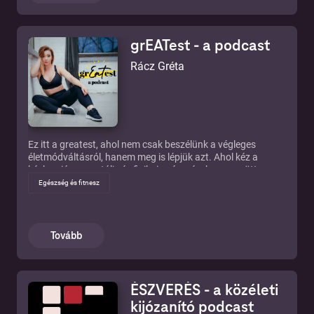
hallgass minket! Kérdezz minket! 🎧
Vallás és spiritualitás
Tudomány
grEATest - a podcast
Társadalom és kultúra
Rácz Gréta
Sport
Technológia
Ez itt a greatest, ahol nem csak beszélünk a végleges
Megtörtént bűnesetek
életmódváltásról, hanem meg is lépjük azt. Ahol kéz a
kézben jár a mentális és fizikai egészség, hogy együtt
Televízió és film
fejlődhessenek. Mindset, táplálkozás, edzés. Nyomokban
Egészség és fitnesz
utazás, vállalkozás, szarkazmus. Hostod: Rácz Gréta
Egyéb
@gretira
Tovább
ÉSZVERÉS - a közéleti
kijózanító podcast