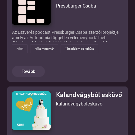
Pressburger Csaba
Az Észverés podcast Pressburger Csaba szerzői projektje,
amely az Autonómia független véleményportál heti
élőműsoraként indult 2020. június 5-én. A műsorfolyam
egy-egy epizódjában a vajdasági magyar közélet
Hírek
Hírkommentár
Társadalom és kultúra
folyamatait elemzik, illetve a vajdasági magyarságot is
érintő, befolyásoló, foglalkoztató aktuális politikai,
gazdasági, kulturális témákat vitatják meg újságírók,
szakértők, intézményvezetők és a közélet egyéb szereplői –
Tovább
kritikai éllel, higgadtan érvelve, szabadon.
Kalandvágyból esküvő
kalandvagyboleskuvo