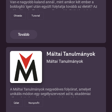
Van-e nagyobb kaland annál , mint amikor két ember a
boldogító 'igen' után együtt folytatja tovább az életét? Az
adásokban hallhatsz személyes esküvői történeteket,
valamint a szakma szakembereinek tanácsait, tippjeit.
Oktatás
Tutorial
Tarts velem, ha a nagy napra készülsz, és akkor is, ha
egyszerűen csak érdekel a téma!
Tovább
Máltai Tanulmányok
Máltai Tanulmányok
A Máltai Tanulmányok negyedéves folyóirat, amelyet
unikális módon egy segélyszervezet ad ki, akadémiai
elfogadottsággal, tudományos igénnyel és ingyenesen.
Szándékunk szerint a humanitárius munkához kapcsolódó
Üzlet
Nonprofit
területek elismert szakértőinek írásait publikáljuk, hogy ezen
keresztül reflektáljunk a minket körülvevő világ fontos