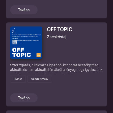
kihívásaira. A lapot negyedévente egy kerekasztal
beszélgetés keretében mutatjuk be, ennek rövidített
Tovább
változatát podcast formájában is meghallgathatják.
OFF TOPIC
Zacskóstej
Sztorizgatás, hírelemzés igazából két barát beszélgetése
aktuális és nem aktuális témákról a lényeg hogy igyekszünk
a saját humorunkon átszűrni a világot hogy
szórakoztassunk titeket!
Humor
Comedy interjú
Tovább