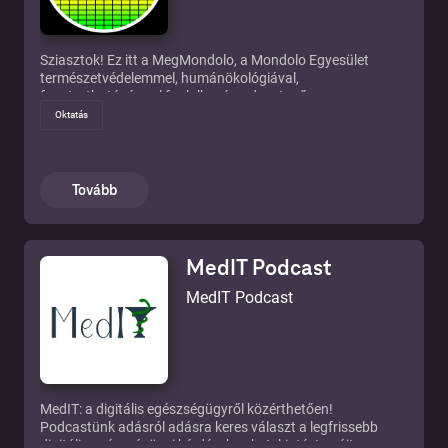
Sziasztok! Ez itt a MegMondolo, a Mondolo Egyesület
természetvédelemmel, humánökológiával,
fenntarthatósággal foglalkozó podcast műsora.
Adásainkban a zöld témák legszélesebb skáláját
Oktatás
igyekszünk lefedni interjúk, beszámolók, riportok
formájában. Hallgass minket, hogy képbe kerülj a
legégetőbb környezetvédelmi problémákkal, vagy akár az
otthoni zöld praktikákkal kapcsolatban.
Tovább
MedIT Podcast
MedIT Podcast
MedIT: a digitális egészségügyről közérthetően!
Podcastünk adásról adásra keres választ a legfrissebb
digitális egészségügyi kérdésekre, betekintést nyújt az