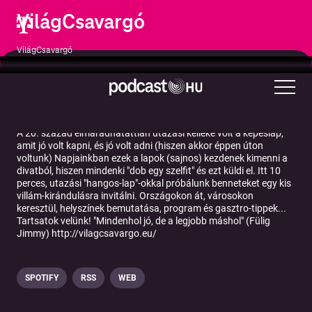
VilágCsavargó
VilágCsavargó
Társadalom és kultúra
Helyek és utazás
A 20. század elmaradhatattlan utazási kelléke volt a képeslap,
amit jó volt kapni, és jó volt adni (hiszen akkor éppen úton
voltunk) Napjainkban ezek a lapok (sajnos) kezdenek kimenni a
divatból, hiszen mindenki "dob egy szelfit" és ezt küldi el. Itt 10
perces, utazási "hangos-lap"-okkal próbálunk benneteket egy kis
villám-kirándulásra invitálni. Országokon át, városokon
keresztül, helyszínek bemutatása, program és gasztro-tippek...
Tartsatok velünk! "Mindenhol jó, de a legjobb máshol" (Fülig
Jimmy) http://vilagcsavargo.eu/
SPOTIFY
RSS
WEB