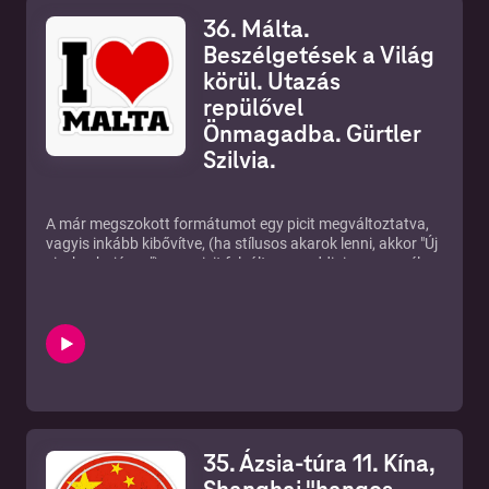
36. Málta.
Beszélgetések a Világ
körül. Utazás
repülővel
Önmagadba. Gürtler
Szilvia.
A már megszokott formátumot egy picit megváltoztatva,
vagyis inkább kibővítve, (ha stílusos akarok lenni, akkor "Új
vizekre hajózva"), egy picit felváltva az eddigi egyszemélyes
Stand Up Comedy jellegű VilágCsavrgást, amikor én töltök
pár napot/ hetet egy adott helyen, a tervek szerint lesznek
olyan részek, mint például ez is, amikor más
VilágCsavargókkal beszélgetek. Ezek NEM riportok, vagy
előre megbeszélt, betanult, nyers "kérdezz-felelek" lesznek,
hanem egyfajta könnyed hangvitelű, spontán
beszélgetések. Csak a téma kötött: VilágCsavargás!
Ebben a részben Gürtler Szilviával beszélgetek, aki Máltán
lakik lassan 6 éve, és ráadásul a turizmus és a belső utazás
35. Ázsia-túra 11. Kína,
egy igen különleges ötvözetével alakitott ki egy új
vállalkozást, amivel megismerheted Málta szépségeit, és