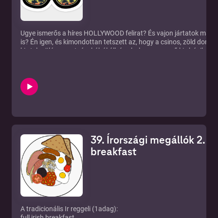
Ugye ismerős a híres HOLLYWOOD felirat? És vajon jártatok már a
is? Én igen, és kimondottan tetszett az, hogy a csinos, zöld dombo
kis település egy utcácskából áll, és ahol az egyszerű kis házikó
legelőkön békésen legelnek a bárányok százai. A zöldellő mezők é
a sok esőnek és a tenger közelségéből adódó magas páratartalo
Talán éppen emiatt, a helyi lakosok, akik a legutóbbi népszámlálá
százan vannak, egész évben a kedvenc, már kinyúlt, kötött pulcsij
gumicsizmában vannak, és a helyi ivóba is így ülnek be, ami igazá
Hollywoodi érdekességek (U.S.A.): https://vilagcsavargo.eu/holl
avagy-a-marihuana-unneplese/?
fbclid=IwAR0wIVretXJDEqKnlTYiQKGsF8NLOlmCaeQuqHDH7iv7H2
tudsz támogatni: https://www.patreon.com/vilagcsavargo Itt olva
39. Írországi megállók 2. Ír 
https://vilagcsavargo.eu/ Itt hallgatni: Spotify:
https://open.spotify.com/show/2chN4HXOShPje1t02dwfJe Goog
breakfast
https://podcasts.google.com/feed/aHR0cHM6Ly9hbmNob3I
Itt pedig a facebook csoporthoz/klubbhoz csatlakozni:
https://www.facebook.com/groups/1566735203490777
A tradicionális Ir reggeli (1adag):
full irish breakfast