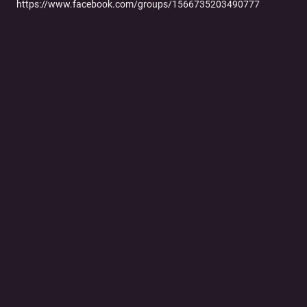
https://www.facebook.com/groups/1566735203490777
Jaaaa…. És persze a link, amit ígértem:
https://www.joe.ie/life-style/feeling-hungry-heres-a-look-at-
irelands-biggest-breakfasts-380361?
fbclid=IwAR0btSnLQ3RAdT3awYJ1pGyazEu6GtWwAX8kiWs6Fr
xZ9ZRYHML7Bske340
Tovább a podcast oldalára
© 2026 Magyar Telekom Nyrt.
Cookie policy
Cookie beállítások
Felhasználási feltételek