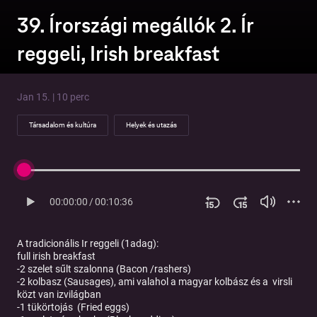
39. Írországi megállók 2. Ír
reggeli, Irish breakfast
Jan 15. | 10 perc
Társadalom és kultúra
Helyek és utazás
00:00:00
/
00:10:36
A tradicionális Ir reggeli (1adag):
full irish breakfast
-2 szelet sűlt szalonna (Bacon /rashers)
-2 kolbasz (Sausages), ami valahol a magyar kolbász és a virsli
közt van izvilágban
-1 tükörtojás (Fried eggs)