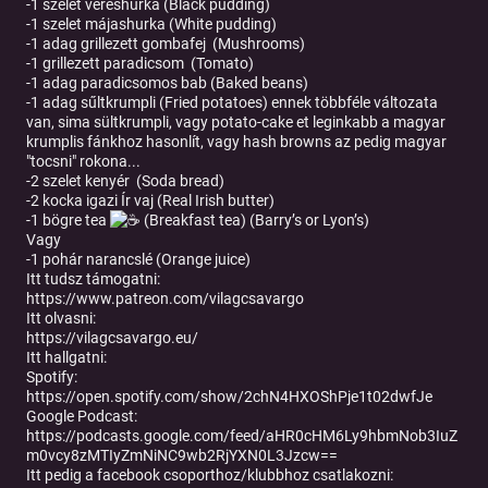
-1 szelet véreshurka (Black pudding)
-1 szelet májashurka (White pudding)
-1 adag grillezett gombafej (Mushrooms)
-1 grillezett paradicsom (Tomato)
-1 adag paradicsomos bab (Baked beans)
-1 adag sűltkrumpli (Fried potatoes) ennek többféle változata
van, sima sültkrumpli, vagy potato-cake et leginkabb a magyar
krumplis fánkhoz hasonlít, vagy hash browns az pedig magyar
"tocsni" rokona...
-2 szelet kenyér (Soda bread)
-2 kocka igazi Ír vaj (Real Irish butter)
-1 bögre tea
(Breakfast tea) (Barry’s or Lyon’s)
Vagy
-1 pohár narancslé (Orange juice)
Itt tudsz támogatni:
https://www.patreon.com/vilagcsavargo
Itt olvasni:
https://vilagcsavargo.eu/
Itt hallgatni:
Spotify:
https://open.spotify.com/show/2chN4HXOShPje1t02dwfJe
Google Podcast:
https://podcasts.google.com/feed/aHR0cHM6Ly9hbmNob3IuZ
m0vcy8zMTIyZmNiNC9wb2RjYXN0L3Jzcw==
Itt pedig a facebook csoporthoz/klubbhoz csatlakozni: