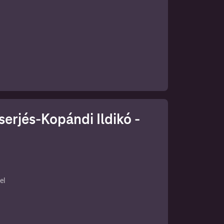
 is
ch?
atai
erjés-Kopándi Ildikó -
/
el
t
eiről