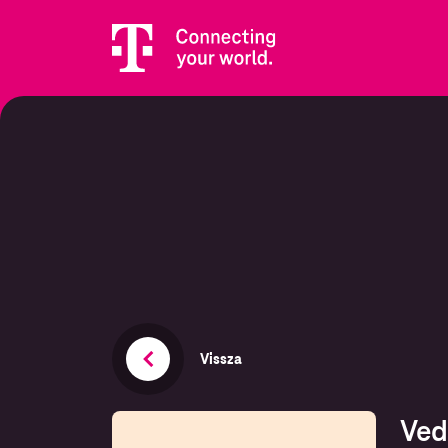
Vissza
Ved