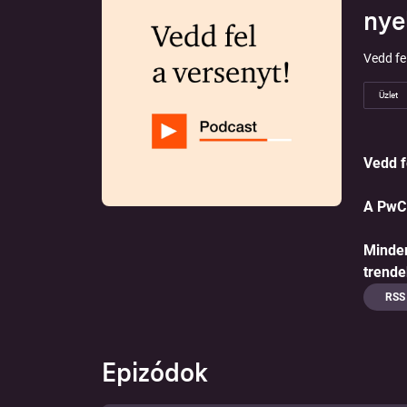
nye
Vedd fel
Üzlet
Vedd f
A PwC 
Minden
trende
RSS
Epizódok