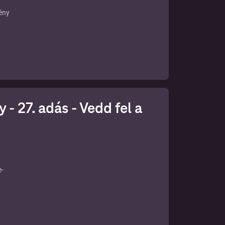
ény
- 27. adás - Vedd fel a
e-
agyar
tebb