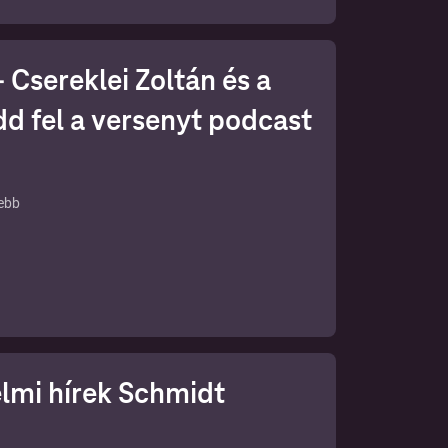
Csereklei Zoltán és a
dd fel a versenyt podcast
sebb
 fel
elmi hírek Schmidt