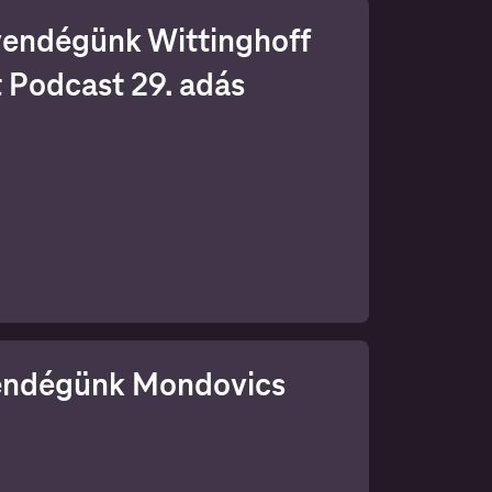
vendégünk Wittinghoff
t Podcast 29. adás
gi
rtünk
vendégünk Mondovics
st