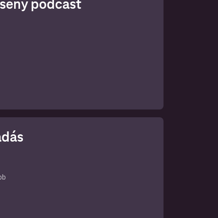
erseny podcast
 adás
bb