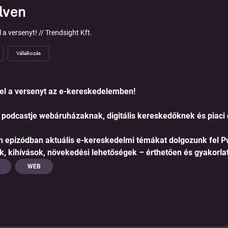
lven
 a versenyt! // Trendsight Kft.
Vállalkozás
el a versenyt az e‑kereskedelemben!
podcastje webáruházaknak, digitális kereskedőknek és piaci
 epizódban aktuális e‑kereskedelmi témákat dolgozunk fel P
k, kihívások, növekedési lehetőségek – érthetően és gyakorla
WEB