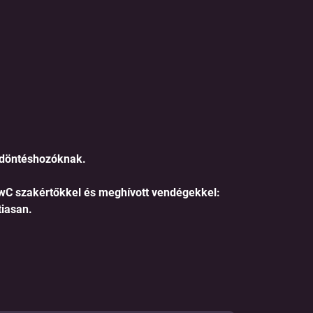
 döntéshozóknak.
wC szakértőkkel és meghívott vendégekkel:
tiasan.