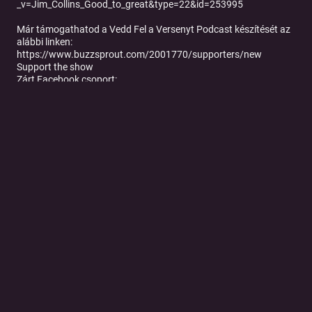
_v=Jim_Collins_Good_to_great&type=22&id=253995
Már támogathatod a Vedd Fel a Versenyt Podcast készítését az
alábbi linken:
https://www.buzzsprout.com/2001770/supporters/new
Support the show
Zárt Facebook csoport:
https://www.facebook.com/groups/veddfelaversenyt
Facebook: @veddfelaversenyt
Spotify:
https://open.spotify.com/show/1I2wCjNYrlvUC7HYnpN6ll?
si=7aca601601f9438e&nd=1
Apple Podcast: https://podcasts.apple.com/us/podcast/vedd-
fel-a-versenyt/id1633022710
Webes lejátszó: https://veddfelaversenyt.buzzsprout.com
Tovább a podcast oldalára