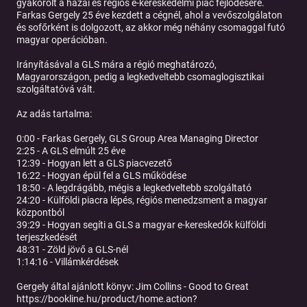
gyakorolt a hazai és régiós e-kereskedelmi piac fejlődésére.
Farkas Gergely 25 éve kezdett a cégnél, ahol a vevőszolgálaton
és sofőrként is dolgozott, az akkor még néhány csomaggal futó
magyar operációban.
Irányításával a GLS mára a régió meghatározó,
Magyarországon, pedig a legkedveltebb csomaglogisztikai
szolgáltatóvá vált.
Az adás tartalma:
0:00 - Farkas Gergely, GLS Group Area Managing Director
2:25 - A GLS elmúlt 25 éve
12:39 - Hogyan lett a GLS piacvezető
16:22 - Hogyan épül fel a GLS működése
18:50 - A legdrágább, mégis a legkedveltebb szolgáltató
24:20 - Külföldi piacra lépés, régiós menedzsment a magyar
központból
39:29 - Hogyan segíti a GLS a magyar e-kereskedők külföldi
terjeszkedését
48:31 - Zöld jövő a GLS-nél
1:14:16 - Villámkérdések
Gergely által ajánlott könyv: Jim Collins - Good to Great
https://bookline.hu/product/home.action?