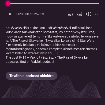
00:00:00
/
01:57:53
Két évvel ezelőtt a The Last Jedi vészrészével indítottuk be a
különkiadásainknak ezt a sorozatát, így hát törvényszerű volt,
hogy vissza kellett térnünk a Skywalker-saga utolsó felvonásával
is. A The Rise of Skywalker (Skywalker kora) alcímű Star Wars
film komoly feladatra vállalkozott, hisz nemcsak a
folytatástrilógiának, hanem a komplett kilencfilmes történetnek
kívánt kielégítő lezárást nyújtani. […]
The post
8×19 – Vakfolt vészrész – The Rise of Skywalker
appeared first on
Vakfolt podcast
.
Tovább a podcast oldalára