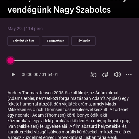
vendégünk Nagy Szabolcs
May 29. | 114 perc
Televízió és film
Filmtörténet
Filmkritika
00:00:00
/
01:54:01
Anders Thomas Jensen 2005-ös kultfilmje, az
Ádám almái
(Adams æbler, nemzetközi forgalmazásban Adam's Apples) egy
fekete humorral átszőtt dán vígjáték-dráma, amely Mads
Mikkelsen és Ulrich Thomsen főszereplésével készült. A történet
egy neonáci, Adam (Thomsen) körül bonyolódik, akit
közmunkára egy vidéki parókiára küldenek a naiv, optimista pap,
Ivan (Mikkelsen) felügyelete alá. A film abszurd helyzetekkel és
karakterekkel vizsgál súlyos morális kérdéseket, miközben a jó és
a rossz küzdelmét egyedi, provokatív stílusban tárja elénk.