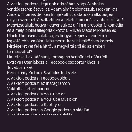
A Vakfolt podcast legújabb adásában Nagy Szabolcs
vendégszereplésével az Ádám almáit elemezzük. Hogyan lett
Anders Thomas Jensen filmje kultikus státuszú alkotás, és
milyen szerepet játszik ebben a fekete humor és az abszurditás?
Megvizsgáljuk, hogyan egyensúlyoz a film a provokatív komédia
és a mély, bibliai allegóriák között. Milyen Mads Mikkelsen és
Ulrich Thomsen alakítása, és hogyan képes a rendező a
legsötétebb témákat is humorral kezelni, miközben komoly
kérdéseket vet fel a hitről, a megváltásról és az emberi
természetről?
Ha tetszett az adásunk,
támogass bennünket a Vakfolt
Extrával
!
Csatlakozz a
Facebook-csoportunkhoz is
!
További linkek
Keresztény Kultúra, Szabolcs hírlevele
A Vakfolt podcast Facebook oldala
A Vakfolt podcast az Instagramon
Vakfolt a Letterboxdon
A Vakfolt podcast a YouTube-on
A Vakfolt podcast a YouTube Music-on
A Vakfolt podcast a Spotify-on
A Vakfolt podcast a Google podcasts oldalán
A Vakfolt az Apple podcasts oldalán
A főcímzen��rt köszönet az Artur zenekarnak
Emailen is elértek bennünket:
ezitt@vakfoltpodcast.hu