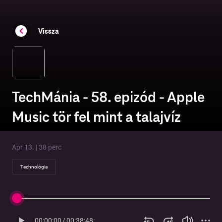
Vissza
TechMánia - 58. epizód - Apple
Music tör fel mint a talajvíz
Apr 13. | 38 perc
Technológia
00:00:00
/
00:38:48