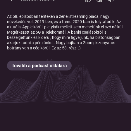
Az 58. epizódban terítéken a zenei streaming piaca, nagy
növekedés volt 2019-ben, és a trend 2020-ban is folytatódik. Az
aktuális Apple körüli pletykák mellett sem mehetünk el szó nélkül.
Megérkezett az 5G a Telekomnál. A banki csalásokról is
beszélgettünk és kiderül, hogy mire figyeljünk, ha biztonságban
akarjuk tudni a pénzünket. Nagy bajban a Zoom, iszonyatos
botrány van a cég körül. Ez az 58. rész. ;)
Tovább a podcast oldalára
© 2026 Magyar Telekom Nyrt.