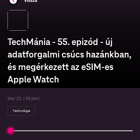
Vissza
TechMánia - 55. epizód - új
adatforgalmi csúcs hazánkban,
és megérkezett az eSIM-es
Apple Watch
Mar 22. | 38 perc
Technológia