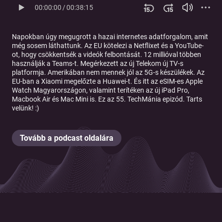
00:00:00
/
00:38:15
Napokban úgy megugrott a hazai internetes adatforgalom, amit
még sosem láthattunk. Az EU kötelezi a Netflixet és a YouTube-
ot, hogy csökkentsék a videók felbontását. 12 millióval többen
használják a Teams-t. Megérkezett az új Telekom új TV-s
platformja. Amerikában nem mennek jól az 5G-s készülékek. Az
EU-ban a Xiaomi megelőzte a Huawei-t. És itt az eSIM-es Apple
Watch Magyarországon, valamint terítéken az új iPad Pro,
Macbook Air és Mac Mini is. Ez az 55. TechMánia epizód. Tarts
velünk! :)
Tovább a podcast oldalára