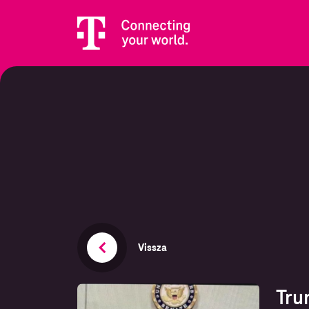
Vissza
Tru