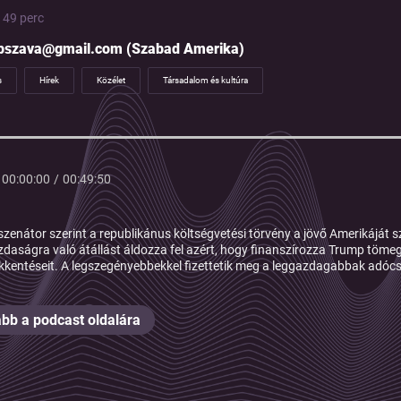
| 49 perc
pszava@gmail.com (Szabad Amerika)
s
Hírek
Közélet
Társadalom és kultúra
00:00:00
/
00:49:50
 szenátor szerint a republikánus költségvetési törvény a jövő Amerikáját sz
zdaságra való átállást áldozza fel azért, hogy finanszírozza Trump tömeg
kentéseit. A legszegényebbekkel fizettetik meg a leggazdagabbak adócs
bb a podcast oldalára