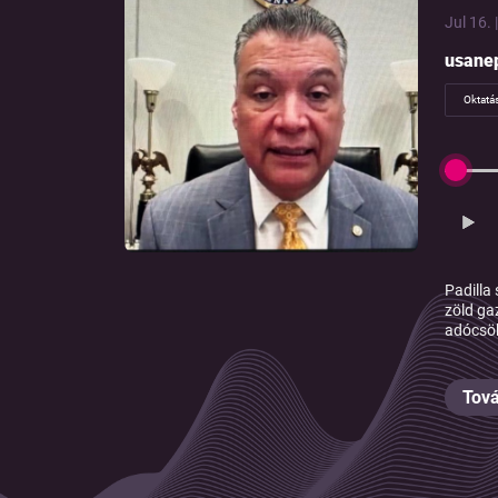
Jul 16. 
usane
Oktatá
Padilla
zöld ga
adócsök
Tová