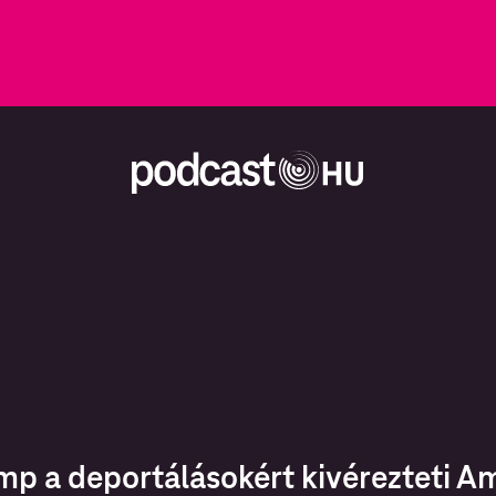
mp a deportálásokért kivérezteti A