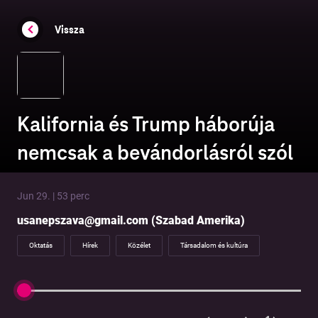
Vissza
Kalifornia és Trump háborúja
nemcsak a bevándorlásról szól
Jun 29. | 53 perc
usanepszava@gmail.com (Szabad Amerika)
Oktatás
Hírek
Közélet
Társadalom és kultúra