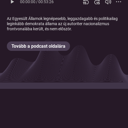
00:00:00
/
00:53:26
Az Egyesült Államok legnépesebb, leggazdagabb és politikailag
leginkább demokrata állama az új autoriter nacionalizmus
frontvonalába került, és nem először.
Tovább a podcast oldalára
© 2026 Magyar Telekom Nyrt.
Cookie policy
Cookie beállítások
Felhasználási feltételek
Adatkezelési tájékoztató