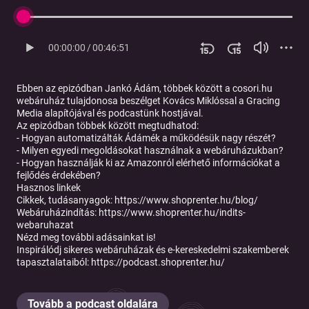
00:00:00
/
00:46:51
Ebben az epizódban Jankó Ádám, többek között a cosori.hu
webáruház tulajdonosa beszélget Kovács Miklóssal a Gracing
Media alapítójával és podcastünk hostjával.
Az epizódban többek között megtudhatod:
- Hogyan automatizálták Ádámék a működésük nagy részét?
- Milyen egyedi megoldásokat használnak a webáruházukban?
- Hogyan használják ki az Amazonról elérhető információkat a
fejlődés érdekében?
Hasznos linkek
Cikkek, tudásanyagok: https://www.shoprenter.hu/blog/
⁠Webáruházindítás: ⁠⁠https://www.shoprenter.hu/indits-
webaruhazat
Nézd meg további adásainkat is!
Inspirálódj sikeres webáruházak és e-kereskedelmi szakemberek
tapasztalataiból: https://podcast.shoprenter.hu/
Tovább a podcast oldalára