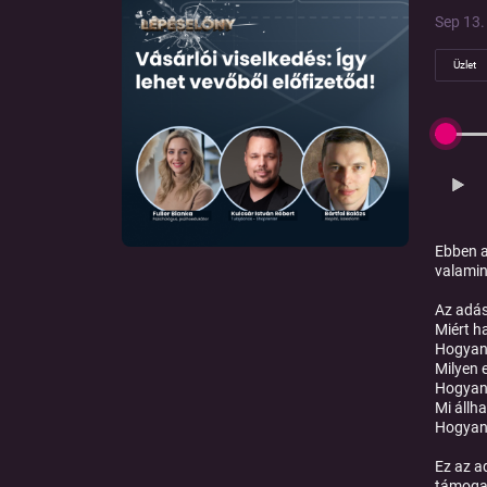
Sep 13. 
Üzlet
Ebben a
valamin
Az adás
Miért h
Hogyan 
Milyen 
Hogyan 
Mi állh
Hogyan 
Ez az a
támogat