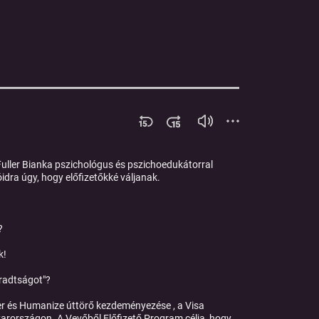
Fuller Bianka pszichológus és pszichoedukátorral
óidra úgy, hogy előfizetőkké váljanak.
?
?
k!
áradtságot"?
ter és Humanize úttörő kezdeményezése , a Visa
yarországon. A Vevőből Előfizető Program célja, hogy