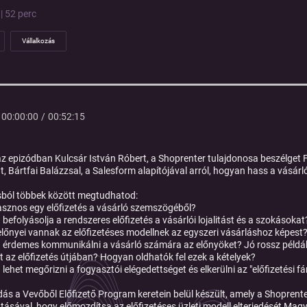
| 52 perc
Vállalkozás
00:00:00
/
00:52:15
z epizódban Kulcsár István Róbert, a Shoprenter tulajdonosa beszélget 
t, Bártfai Balázzsal, a Salesform alapítójával arról, hogyan hass a vásárl
ból többek között megtudhatod:
asznos egy előfizetés a vásárló szemszögéből?
befolyásolja a rendszeres előfizetés a vásárlói lojalitást és a szokásokat
előnyei vannak az előfizetéses modellnek az egyszeri vásárláshoz képest
érdemes kommunikálni a vásárló számára az előnyöket? Jó rossz példá
at az előfizetés útjában? Hogyan oldhatók fel ezek a kételyek?
lehet megőrizni a fogyasztói elégedettséget és elkerülni az "előfizetési f
dás a
Vevőből Előfizető Program
keretein belül készült, amely a Shopren
ásával, hogy előmozdítsa az előfizetéses üzleti modell elterjedését Mag