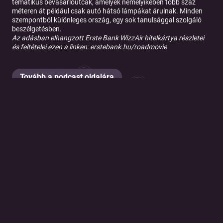
tematikus bevásárlóutcák, amelyek némelyikében több száz
méteren át például csak autó hátsó lámpákat árulnak. Minden
szempontból különleges ország, egy sok tanulsággal szolgáló
beszélgetésben.
Az adásban elhangzott Erste Bank WizzAir hitelkártya részletei
és feltételei ezen a linken: erstebank.hu/roadmovie
Tovább a podcast oldalára
© 2026 Magyar Telekom Nyrt.
Cookie policy
Cookie beállítások
Felhasználási feltételek
Adatkezelési tájékoztató