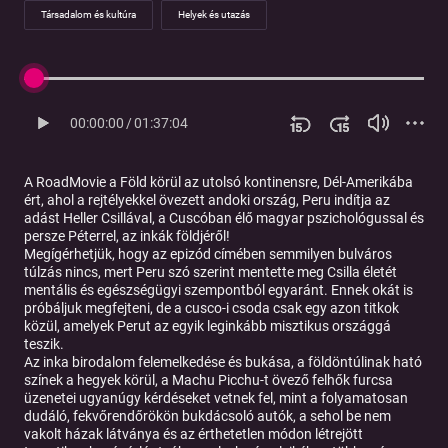
Társadalom és kultúra
Helyek és utazás
00:00:00
/
01:37:04
A RoadMovie a Föld körül az utolsó kontinensre, Dél-Amerikába
ért, ahol a rejtélyekkel övezett andoki ország, Peru indítja az
adást Heller Csillával, a Cuscóban élő magyar pszichológussal és
persze Péterrel, az inkák földjéről!
Megígérhetjük, hogy az epizód címében semmilyen bulváros
túlzás nincs, mert Peru szó szerint mentette meg Csilla életét
mentális és egészségügyi szempontból egyaránt. Ennek okát is
próbáljuk megfejteni, de a cusco-i csoda csak egy azon titkok
közül, amelyek Perut az egyik leginkább misztikus országgá
teszik.
Az inka birodalom felemelkedése és bukása, a földöntúlinak ható
színek a hegyek körül, a Machu Picchu-t övező felhők furcsa
üzenetei ugyanúgy kérdéseket vetnek fel, mint a folyamatosan
dudáló, fekvőrendőrökön bukdácsoló autók, a sehol be nem
vakolt házak látványa és az érthetetlen módon létrejött