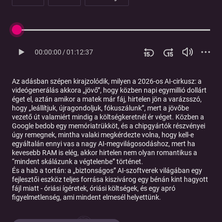
00:00:00
/
01:12:37
Az adásban szépen kirajzolódik, milyen a 2026-os AI-cirkusz: a
videógenerálás akkora „jövő”, hogy közben napi egymillió dollárt
éget el, aztán amikor a matek már fáj, hirtelen jön a varázsszó,
hogy „leállítjuk, újragondoljuk, fókuszálunk”, mert a jövőbe
vezető út valamiért mindig a költségkeretnél ér véget. Közben a
Google bedob egy memóriatrükköt, és a chipgyártók részvényei
úgy remegnek, mintha valaki megkérdezte volna, hogy kell-e
egyáltalán ennyi vas a nagy AI-megvilágosodáshoz, mert ha
kevesebb RAM is elég, akkor hirtelen nem olyan romantikus a
“mindent skálázunk a végtelenbe” történet.
És a hab a tortán: a „biztonságos” AI-szoftverek világában egy
fejlesztői eszköz teljes forrása kiszivárog egy bénán kint hagyott
fájl miatt - óriási ígéretek, óriási költségek, és egy apró
figyelmetlenség, ami mindent elmesél helyettünk.