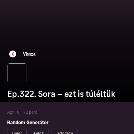
Vissza
Ep.322. Sora – ezt is túléltük
Apr 10. | 72 perc
Random Generátor
Humor
Hobbik
Technológia