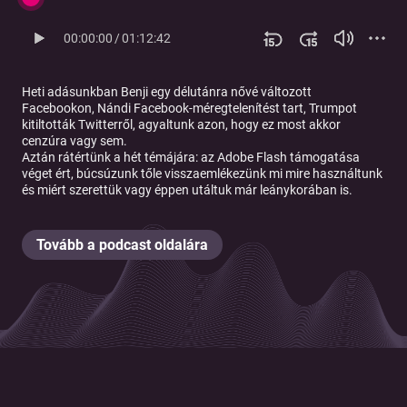
00:00:00
/
01:12:42
Heti adásunkban Benji egy délutánra nővé változott
Facebookon, Nándi Facebook-méregtelenítést tart, Trumpot
kitiltották Twitterről, agyaltunk azon, hogy ez most akkor
cenzúra vagy sem.
Aztán rátértünk a hét témájára:
az Adobe Flash támogatása
véget ért
, búcsúzunk tőle visszaemlékezünk mi mire használtunk
és miért szerettük vagy éppen utáltuk már leánykorában is.
Tovább a podcast oldalára