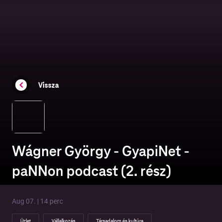
Vissza
Wágner György - GyapiNet -
paNNon podcast (2. rész)
Aug 07. | 14 perc
Üzlet
Vállalkozás
Társadalom és kultúra