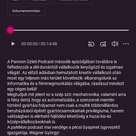
Dokumentumműsor
00:00:00
/
00:14:48
A Pannon Üzleti Podcast második epizódjában továbbra is
felfedezzük a dél-dunántúli vállalkozók lenyűgöző és izgalmas
világát. Az előző adásban bemutatott kreatív vállalkozó után
most egy teljesen más terület következik: elbarangolunk az
informatika és a fémmegmunkálás világába, ráadásul mindezt
egy cégen belül!
Megtudjuk mit jelent ez a szép szó: mechatronika, valamint arra
is fény derül, hogy az automatizálás, a szenzorok mentén
történő gyártási folyamat nem csak a multik többmilliárdos
beruházásból épített gyártócsarnokainak privilégiuma, hanem
valóságban is elérhető fejlődési lehetőség a hazai kis-és
középvállalkozásoknak is.
A paNNon podcast mai vendége a pécsi Gyapinet ügyvezető
igazgatója, Wágner György!