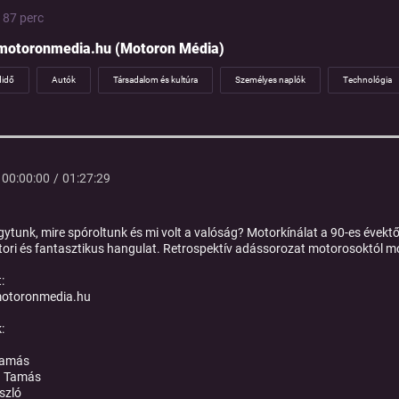
| 87 perc
motoronmedia.hu (Motoron Média)
didő
Autók
Társadalom és kultúra
Személyes naplók
Technológia
00:00:00
/
01:27:29
gytunk, mire spóroltunk és mi volt a valóság? Motorkínálat a 90-es évekt
tori és fantasztikus hangulat. Retrospektív adássorozat motorosoktól 
:
otoronmedia.hu
k:
Tamás
 Tamás
szló