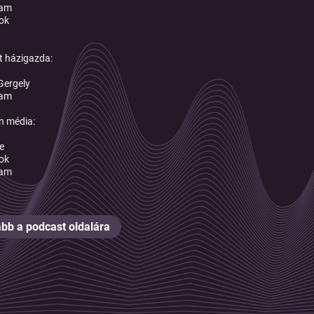
ram
ok
 házigazda:
Gergely
ram
n média:
e
ok
ram
bb a podcast oldalára