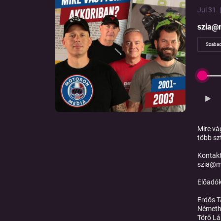
Jul 31. 
szia@
Szaba
Mire vá
több sz
Kontakt
szia@m
Előadó
Erdős 
Németh
Törő Lá