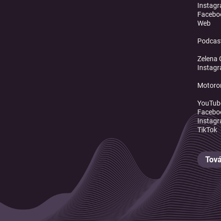
Instag
Facebo
Web
Podcast
Zelena 
Instag
Motoro
YouTub
Facebo
Instag
TikTok
Tová