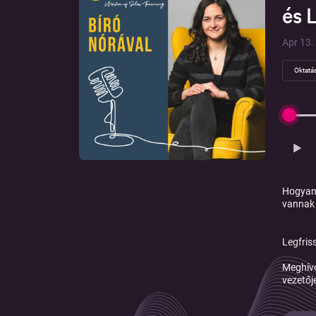
és 
Apr 13. 
Oktatá
Hogyan 
vannak 
Legfris
Meghívo
vezetőj