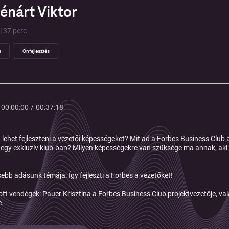
Lénárt Viktor
| 37 perc
s
Önfejlesztés
00:00:00
/
00:37:18
lehet fejleszteni a vezetői képességeket? Mit ad a Forbes Business Club 
egy exkluzív klub-ban? Milyen képességekre van szüksége ma annak, aki v
sebb adásunk témája: Így fejleszti a Forbes a vezetőket!
tt vendégek:
Pauer Krisztina a Forbes Business Club projektvezetője, va
e.