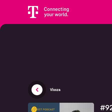
Vissza
#92