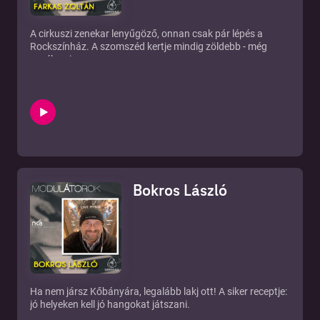
A cirkuszi zenekar lenyűgöző, onnan csak pár lépés a
Rockszínház. A szomszéd kertje mindig zöldebb - még
zenében is.
Bokros László
Ha nem jársz Kőbányára, legalább lakj ott! A siker receptje:
jó helyeken kell jó hangokat játszani.