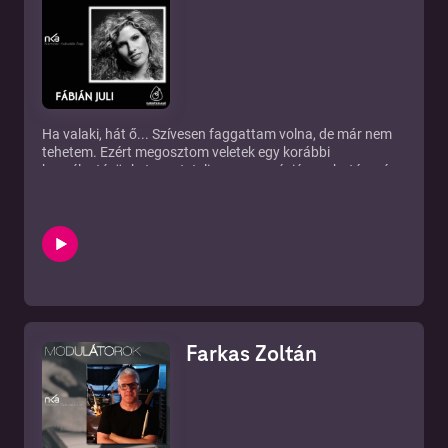
Ha valaki, hát ő... Szívesen faggattam volna, de már nem
tehetem. Ezért megosztom veletek egy korábbi
beszélgetésünket, mert Juli eme generáció meghatározó
tagja volt, és bizonyos értelemben még ma is az.
Farkas Zoltán