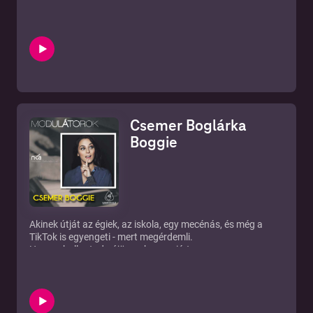
Csemer Boglárka
Boggie
Akinek útját az égiek, az iskola, egy mecénás, és még a
TikTok is egyengeti - mert megérdemli.
Ha meghallgatod, rájössz, hogy miért.