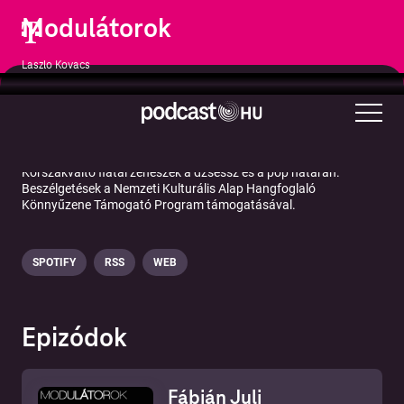
Modulátorok
Laszlo Kovacs
Zene
Zenei interjúk
Korszakváltó fiatal zenészek a dzsessz és a pop határán.
Beszélgetések a Nemzeti Kulturális Alap Hangfoglaló
Könnyűzene Támogató Program támogatásával.
SPOTIFY
RSS
WEB
Epizódok
Fábián Juli