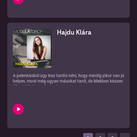
Hajdu Klára
A pelenkásból úgy lesz tanító néni, hogy mindig jókor van jó
helyen, most még ugyan másokat tanít, de lélekben készen
áll a saját kis tanítványára is.