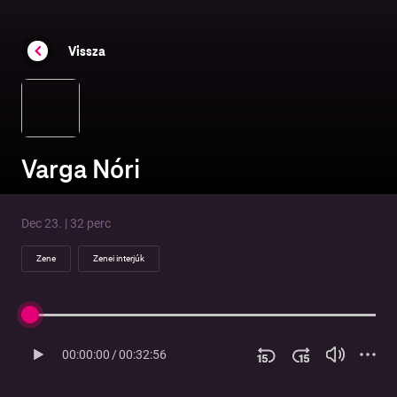
Vissza
Varga Nóri
Dec 23. | 32 perc
Zene
Zenei interjúk
00:00:00
/
00:32:56