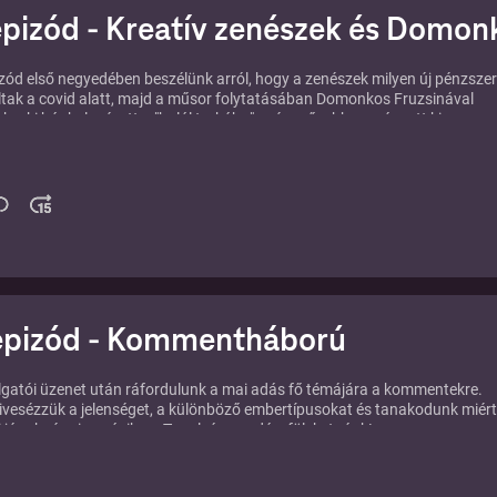
epizód - Kreatív zenészek és Domon
izód első negyedében beszélünk arról, hogy a zenészek milyen új pénzszer
áltak a covid alatt, majd a műsor folytatásában Domonkos Fruzsinával
k, aki bár belenézett a "halál torkába", még erősebben mászott ki onnan.
k leginspirálóbb vendégét mindenkinek érdemes megismerni, füleljetek rá!
epizód - Kommentháború
gatói üzenet után ráfordulunk a mai adás fő témájára a kommentekre.
vesézzük a jelenséget, a különböző embertípusokat és tanakodunk miért
ki jónak rúgni a másikon. Tanulságos adás, füleket ránk!