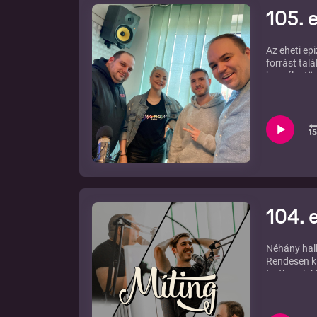
105. 
Az eheti ep
forrást tal
beszélgetün
Míting egyi
104. 
Néhány hall
Rendesen ki
tartja vala