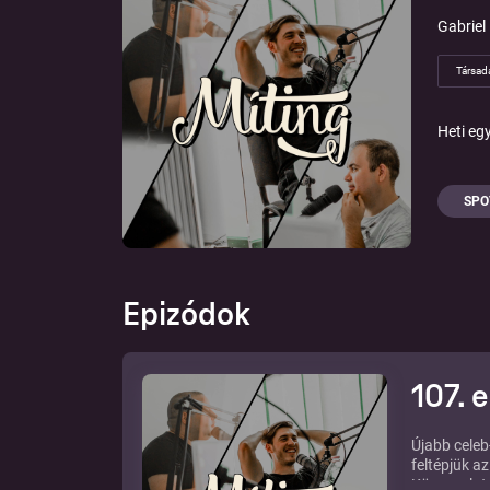
Gabriel
Társad
Heti eg
SPO
Epizódok
107. 
Újabb celeb
feltépjük a
Körvonalat,