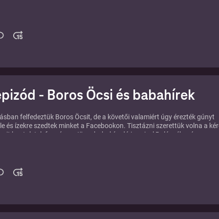
epizód - Boros Öcsi és babahírek
ásban felfedeztük Boros Öcsit, de a követői valamiért úgy érezték gúnyt
le és ízekre szedtek minket a Facebookon. Tisztázni szerettük volna a kér
csit kaptuk telefonvégre. Jön a babahíradó is, mivel Balázsék már egyre
nnak a gólya érkezéséhez és bizony az újdonsült apukaélet sem egyszer
 utóbbi idők egyik legkomolyabb celebharcáról, ami Tóth Gabi és Andi köz
gpróbálunk igazságot szolgáltatni.