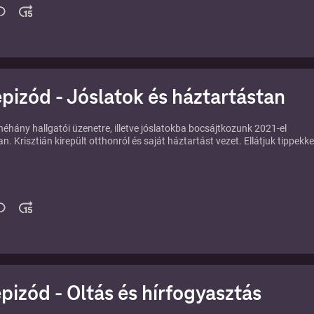
epizód - Jóslatok és háztartástan
éhány hallgatói üzenetre, illetve jóslatokba bocsájtkozunk 2021-el
. Krisztián kirepült otthonról és saját háztartást vezet. Ellátjuk tippekke
epizód - Oltás és hírfogyasztás