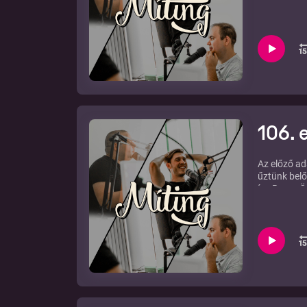
106. 
Az előző ad
űztünk belő
így Boros Ö
közelebb va
Szó esik az
pörgött. Me