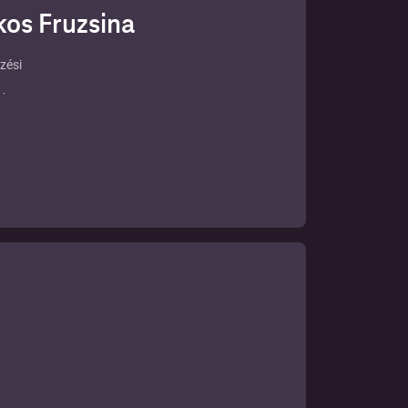
kos Fruzsina
zési
 A