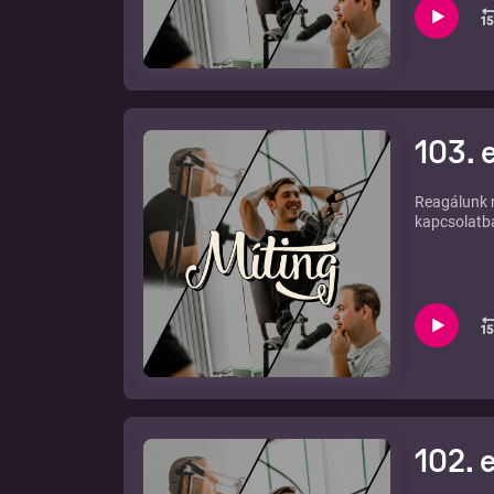
103. 
Reagálunk n
kapcsolatban
102. 