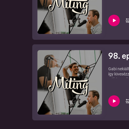
szakmázni, 
karácsonyra
adásra.
98. e
Gabi nekiáll
így kivesézz
miért gondo
Ezek értéké
felében. A 
lőttek az id
egyik legna