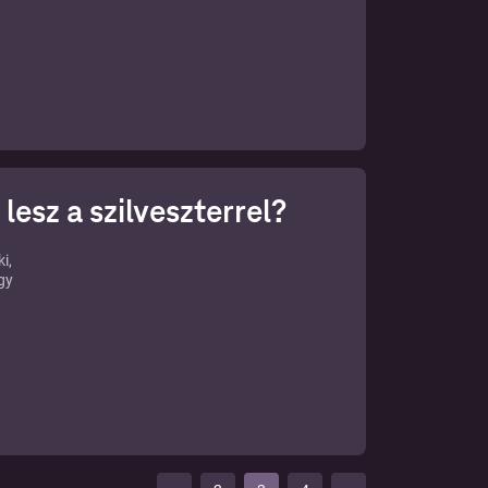
még a
0.
lesz a szilveszterrel?
i,
ogy
m.
hogy
s