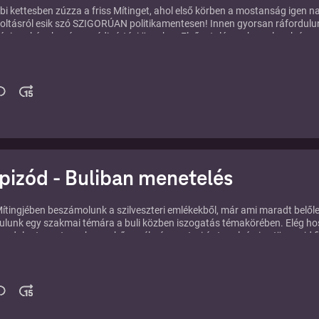
bi kettesben zúzza a friss Mítinget, ahol első körben a mostanság igen n
 oltásról esik szó SZIGORÚAN politikamentesen! Innen gyorsan ráfordulu
ási szokásokra és a médiaértési ügyekre. Elsőre talán ez komolynak és
angzik, de nyugalom... klasszikus Míting epizód a mostani is.
epizód - Buliban menetelés
Mítingjében beszámolunk a szilveszteri emlékekből, már ami maradt belőle
ordulunk egy szakmai témára a buli közben iszogatás témakörében. Elég h
 a dolgot, mert van benne bőven élmény, sztori és tanulság is. Jön majd f
jánlónk is.