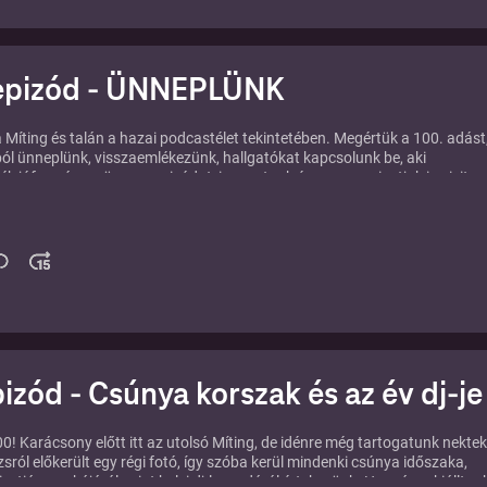
 epizód - ÜNNEPLÜNK
 Míting és talán a hazai podcastélet tekintetében. Megértük a 100. adást,
ól ünneplünk, visszaemlékezünk, hallgatókat kapcsolunk be, aki
ék jóformán az összes epizódot, iszogatunk és persze szivatjuk is picit
öszönjük, hogy velünk vagytok, BOLDOG ÚJ ÉVET!
pizód - Csúnya korszak és az év dj-je
00! Karácsony előtt itt az utolsó Míting, de idénre még tartogatunk nektek
zsról előkerült egy régi fotó, így szóba kerül mindenki csúnya időszaka,
isztián apukájáról, mint helyi dj-legendáról értekezünk. Ha már nekiálltun