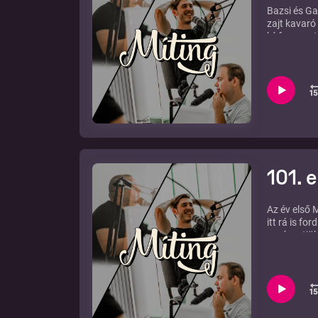
Bazsi és Ga
zajt kavaró
hírfogyaszt
száraznak h
101. 
Az év első 
itt rá is f
vesézgetjük
és sorozata