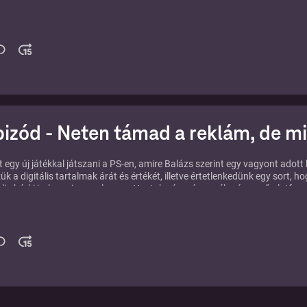
taglalgatjuk az idei év dj-je díjátadót és az eredményeket. Hangolódunk 
, ajánlunk nézni valókat és ötleteket, csatlakozó hallgatókat várunk a 10
pizód - Neten támad a reklám, de mi 
t egy új játékkal játszani a PS-en, amire Balázs szerint egy vagyont adott k
ük a digitális tartalmak árát és értékét, illetve értetlenkedünk egy sort, h
lja bárki is, hogy ingyen lenne a Youtube és más egyéb népszerű platfor
ről, áráról, reklámokról, fogyasztási szokásokról értekezünk a Míting első
Netflixről átkanyarodunk a mozira is picit. Mindeközben világosság vált, 
ei szilveszternek így erről is elmondjuk a gondolatokat és fény derül Baláz
gyobb melléfogására is.