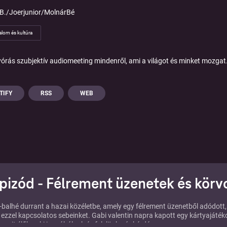
 B./Joerjunior/MolnárBé
alom és kultúra
yórás szubjektív audiomeeting mindenről, ami a világot és minket mozgat
TIFY
RSS
WEB
epizód - Félrement üzenetek és körv
-balhé durrant a hazai közéletbe, amely egy félrement üzenetből adódott,
z ezzel kapcsolatos sebeinket. Gabi valentin napra kapott egy kártyajátéko
 amit élőben ki is próbálunk és felelünk pár kérdésre.