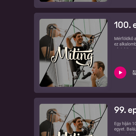
100.
Mérföldkő a
ez alkalomb
végigkövett
egymást. K
99. e
Egy híján 1
egyet. Balá
valamint Kr