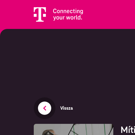
Vissza
Mít