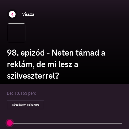
Vissza
98. epizód - Neten támad a
reklám, de mi lesz a
szilveszterrel?
Dec 10. | 63 perc
Társadalom és kultúra