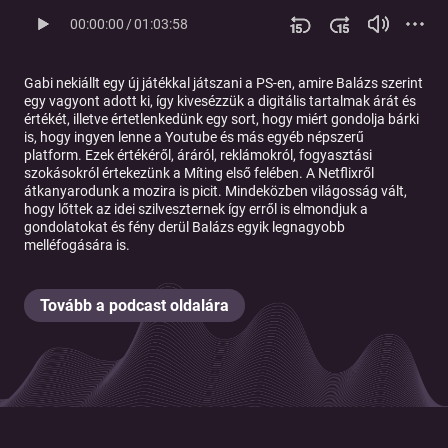
00:00:00
/
01:03:58
Gabi nekiállt egy új játékkal játszani a PS-en, amire Balázs szerint
egy vagyont adott ki, így kivesézzük a digitális tartalmak árát és
értékét, illetve értetlenkedünk egy sort, hogy miért gondolja bárki
is, hogy ingyen lenne a Youtube és más egyéb népszerű
platform. Ezek értékéről, áráról, reklámokról, fogyasztási
szokásokról értekezünk a Míting első felében. A Netflixről
átkanyarodunk a mozira is picit. Mindeközben világosság vált,
hogy lőttek az idei szilveszternek így erről is elmondjuk a
gondolatokat és fény derül Balázs egyik legnagyobb
melléfogására is.
Tovább a podcast oldalára