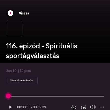
Vissza
116. epizód - Spirituális
sportágválasztás
Jun 10. | 59 perc
Társadalom és kultúra
00:00:00
/
00:59:39