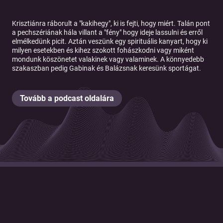
Krisztiánra ráborult a "kakihegy", ki is fejti, hogy miért. Talán pont
a pechszériának hála villant a "fény" hogy ideje lassulni és erről
elmélkedünk picit. Aztán veszünk egy spirituális kanyart, hogy ki
milyen esetekben és kihez szokott fohászkodni vagy miként
mondunk köszönetet valakinek vagy valaminek. A könnyedebb
szakaszban pedig Gabinak és Balázsnak keresünk sportágat.
Tovább a podcast oldalára
© 2026 Magyar Telekom Nyrt.
Cookie policy
Cookie beállítások
Felhasználási feltételek