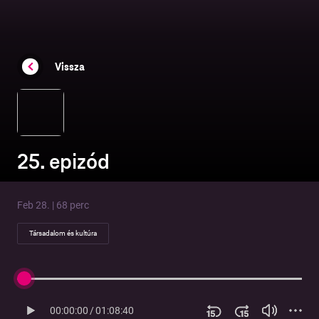
Vissza
25. epizód
Feb 28. | 68 perc
Társadalom és kultúra
00:00:00
/
01:08:40