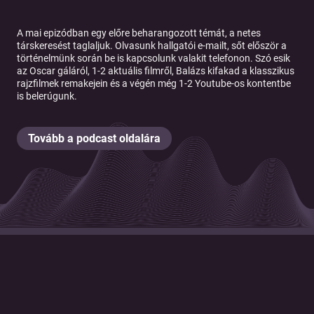
A mai epizódban egy előre beharangozott témát, a netes
társkeresést taglaljuk. Olvasunk hallgatói e-mailt, sőt először a
történelmünk során be is kapcsolunk valakit telefonon. Szó esik
az Oscar gáláról, 1-2 aktuális filmről, Balázs kifakad a klasszikus
rajzfilmek remakejein és a végén még 1-2 Youtube-os kontentbe
is belerúgunk.
Tovább a podcast oldalára
© 2026 Magyar Telekom Nyrt.
Cookie policy
Cookie beállítások
Felhasználási feltételek