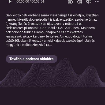
00:00:00
/
00:59:54
Gabi előző heti kirohanásának visszhangjait ízlelgetjük, Krisztián
nemrég kikerült vlog epizódjait is ízekre szedjük, szóba került az
új Aranyélet és átvesszük az új szezon tv-műsorait és
emlékezetes pillanatait. Gabi indul a DAL 2019-ben? Majdnem
belebolondoltunk a Glamour napokba és emlékezetes
leárazások, akciók kerülnek terítékre. A megboldogult torkos
csütörtök okán átvesszük a helyi kajások szélsőségeit. Jah és
megyünk a Kolbászfesztiválra...
Tovább a podcast oldalára