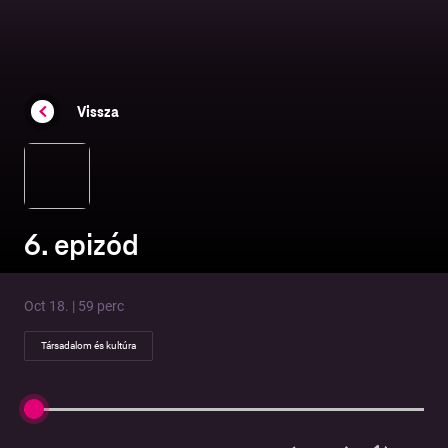
Vissza
6. epizód
Oct 18. | 59 perc
Társadalom és kultúra