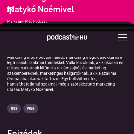
Matykó Noémivel
Marketing MSc Podcast
Üzlet
Marketing
Marketing MSc Podcast haladó marketing megoldásokkal és a
legfrissebb szakmai trendekkel. Vállalkozóknak, akik okosan és
etikusan akarnak kitűnni a reklámzajból, és marketing
szakembereknek, marketinges hallgatóknak, akik a szakma
élvonalába akarnak tartozni. Egy bullshitmentes,
hamisíthatatlanul szakmai, mégis szórakoztató marketing-
utazás Matykó Noémivel.
RSS
WEB
Epizódok