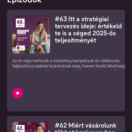
#63 Itt a stratégiai
tervezés ideje: értékeld
te is a céged 2025-ös
teljesítményét
Az év vége nemcsak a marketing kampányok és vállakozás-
fejlesztési projektek lezárásának ideje, hanem kiváló lehetőség
a stratégiai tervezésre is. Aki most időt szán az átgondolt
visszatekintésre és a következő év előkészítésre, az januárban
nem kapkodással, hanem fókuszált építkezéssel indul.
Ráadásul a céges és marketinges struktúrák a két ünnep
közötti szünetben könnyebben áttekinthetőek, mert kevesebb
az aktuális nyomás.Matykó Noémi, a Chiro Marketing
ügyvezetője ezért arról beszél ebben az adásban, hogy miért
érdemes rászánni egy teljes napot az évzáró stratégiai
tervezésre, a korábban kijelölt irányok ellenőrzésére,
visszellenőrzésére.Mindenkinek más a bevált módszere a
#62 Miért vásárolunk
koncentrált munkára, Noémi a telefont kikapcsolja, e-mailt
lenémítja, és a jegyzetfüzetében dolgozik, vagy olyan