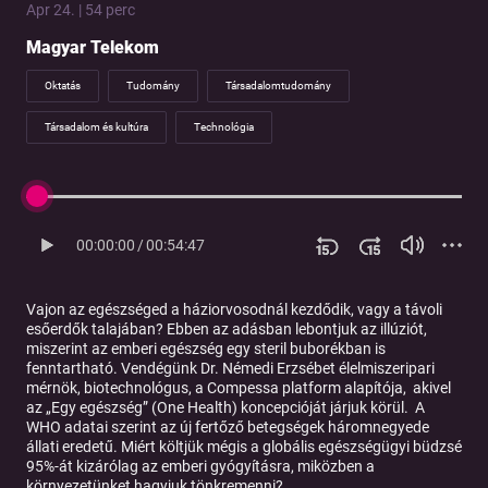
Apr 24. | 54 perc
Magyar Telekom
Oktatás
Tudomány
Társadalomtudomány
Társadalom és kultúra
Technológia
00:00:00
/
00:54:47
Vajon az egészséged a háziorvosodnál kezdődik, vagy a távoli
esőerdők talajában? Ebben az adásban lebontjuk az illúziót,
miszerint az emberi egészség egy steril buborékban is
fenntartható. Vendégünk
Dr. Némedi Erzsébet
élelmiszeripari
mérnök, biotechnológus, a Compessa platform alapítója, akivel
az „Egy egészség” (One Health) koncepcióját járjuk körül. A
WHO adatai szerint az új fertőző betegségek háromnegyede
állati eredetű. Miért költjük mégis a globális egészségügyi büdzsé
95%-át kizárólag az emberi gyógyításra, miközben a
környezetünket hagyjuk tönkremenni?