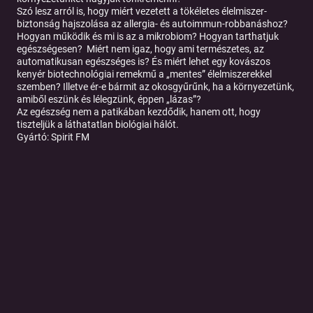
Szó lesz arról is, hogy miért vezetett a tökéletes élelmiszer-
biztonság hajszolása az allergia- és autoimmun-robbanáshoz?
Hogyan működik és mi is az a mikrobiom? Hogyan tarthatjuk
egészségesen? Miért nem igaz, hogy ami természetes, az
automatikusan egészséges is? És miért lehet egy kovászos
kenyér biotechnológiai remekmű a „mentes” élelmiszerekkel
szemben? Illetve ér-e bármit az okosgyűrűnk, ha a környezetünk,
amiből eszünk és lélegzünk, éppen „lázas”?
Az egészség nem a patikában kezdődik, hanem ott, hogy
tiszteljük a láthatatlan biológiai hálót.
Gyártó: Spirit FM
Tovább a podcast oldalára