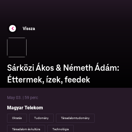
Vissza
Sárközi Ákos & Németh Ádám:
Éttermek, ízek, feedek
May 03. | 59 perc
Magyar Telekom
Oktatás
Tudomány
Társadalomtudomány
Társadalom és kultúra
Technológia