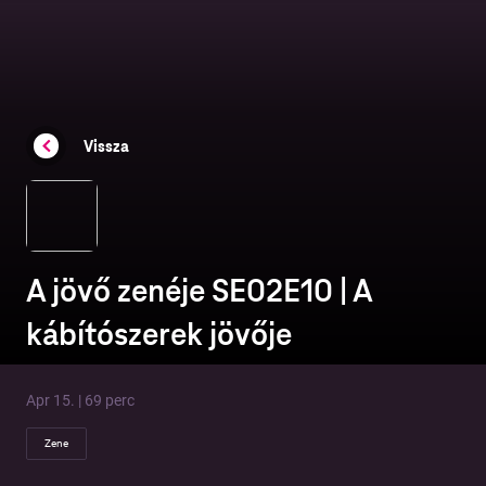
Vissza
A jövő zenéje SE02E10 | A
kábítószerek jövője
Apr 15. | 69 perc
Zene