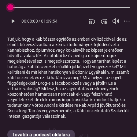
00:00:00
/
01:09:54
Tudjuk, hogy a kábítószer egyidős az emberi civilizációval, de az
elmúlt bő évszázadban a kémiai tudományok fejlődésével a
kannabiszhoz, ópiumhoz vagy kokalevélhez képest jelentősen
bővült a választék. Az utóbbi tíz év pedig a dizájnerdrogok
megjelenésével ezt is megsokszorozta. Hogyan tarthat lépést a
hatóság a kábítószereket előállító jól képzett vegyészekkel? Mit
kell tiltani és mit lehet hatékonyan üldözni? Egyáltalán, mi számít
kábítószernek és ezt ki határozza meg? Mi a helyzet az egyéb
függőségekkel? Drog-e a facebookozás vagy a játék? És a
virtuális valóság? Mi lesz, ha az agykutatás eredményeinek
köszönhetően hamarosan nemcsak el- vagy felszívható
vegyületekkel, de elektromos impulzusokkal is módosíthatjuk a
tudatunkat? Vörös András kérdéseire Rab Árpád jövőkutató és
Csesztregi Tamás vegyészmérnök, a Kábítószerkutató Szakértői
Intézet igazgatója válaszolnak.
Tovább a podcast oldalára