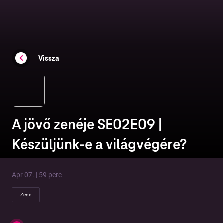
Vissza
A jövő zenéje SE02E09 |
Készüljünk-e a világvégére?
Apr 07. | 59 perc
Zene