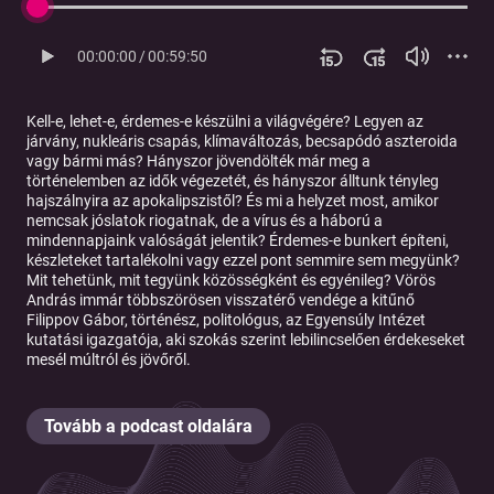
00:00:00
/
00:59:50
Kell-e, lehet-e, érdemes-e készülni a világvégére? Legyen az
járvány, nukleáris csapás, klímaváltozás, becsapódó aszteroida
vagy bármi más? Hányszor jövendölték már meg a
történelemben az idők végezetét, és hányszor álltunk tényleg
hajszálnyira az apokalipszistől? És mi a helyzet most, amikor
nemcsak jóslatok riogatnak, de a vírus és a háború a
mindennapjaink valóságát jelentik? Érdemes-e bunkert építeni,
készleteket tartalékolni vagy ezzel pont semmire sem megyünk?
Mit tehetünk, mit tegyünk közösségként és egyénileg? Vörös
András immár többszörösen visszatérő vendége a kitűnő
Filippov Gábor, történész, politológus, az Egyensúly Intézet
kutatási igazgatója, aki szokás szerint lebilincselően érdekeseket
mesél múltról és jövőről.
Tovább a podcast oldalára