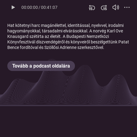
00:00:00
/
00:41:07
Hat kötetnyi harc magánélettel, identitással, nyelvvel, irodalmi
hagyományokkal, társadalmi elvárásokkal. A norvég Karl Ove
Knausgard szétírta az életét. A Budapesti Nemzetközi
Könyvfesztivál díszvendégéről és könyveiről beszélgettünk Patat
Bence fordítóval és Szöllősi Adrienne szerkesztővel.
Tovább a podcast oldalára
© 2026 Magyar Telekom Nyrt.