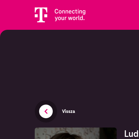
Vissza
Lud