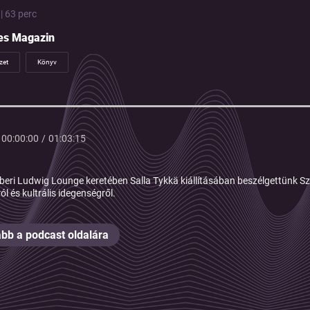
| 63 perc
es Magazin
zet
Könyv
00:00:00
/
01:03:15
beri Ludwig Lounge keretében Salla Tykkä kiállításában beszélgettünk Szé
ól és kultrális idegenségről.
bb a podcast oldalára