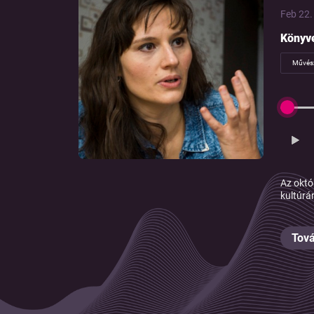
Feb 22. 
Könyv
Művés
Az októ
kultúrár
Tová