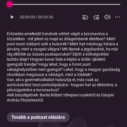
00:00:00
/
00:33:36
Évtizedes emelkedő trendnek vethet véget a koronavírus a
tőzsdéken - mit jelent ez majd az átlagemberek életében? Miért
pont most robbant szét a buborék? Miért hat máshogy Kínára a
járvány, mint a nyugati világra? Mit lépnek a jegybankok, ha már
rég ellőtték az összes puskaporukat? Eljött a költségvetési
lazítás ideje? Hogyan kavar bele a képbe a dollár újkeletű
gyengülő trendje? Hogy lehet, hogy a forint pont
válsághelyzetben nem gyengül? Lehet, hogy a magyar gazdaság
olcsóbban megússza a válságot, mint a többiek?
Van, aki a gyermekvállalást halasztja el, más csak az
autóvásárlást teszi parkolópályára - hogyan hat az életünkre, a
pénzügyeinkre a koronavírus?
Akik beszélgetnek: Barlai Róbert tőkepiaci szakértő és Gáspár
András főszerkesztő
Tovább a podcast oldalára