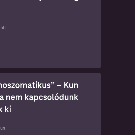
áti-
ményt
oszomatikus” – Kun
 ha nem kapcsolódunk
 ki
Kun