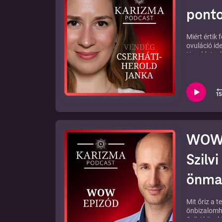
pont
Miért értik
ovuláció id
Herold Jank
termékenysé
jobban a nő
Fedezd fel 
kapsz a KA
Jegyzetek a
WOW 
Szilv
önmag
Mit őriz a 
önbizalomh
Szilvi közel