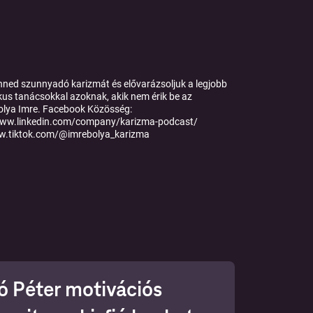
enned szunnyadó karizmát és elővarázsoljuk a legjobb
kus tanácsokkal azoknak, akik nem érik be az
 Bolya Imre. Facebook Közösség:
/www.linkedin.com/company/karizma-podcast/
ww.tiktok.com/@imrebolya_karizma
ó Péter motivációs