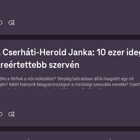
ti és érzelmi tapasztalásból születik.
zélgetést itt éred el:
https://karizma.hu/podcast/kun-szilvi
 Cserháti-Herold Janka: 10 ezer ide
lreértettebb szervén
 félre a férfiak a női működést? Tényleg bátrabban áll ki magáért egy nő
ején? Miért hiányzik Magyarországon a minőségi szexuális nevelés? Cserh
ával, a Hormonmentes.hu alapítójával a női ciklusról, a
gtudatról, a szexualitásról és arról beszélgetünk, hogyan érthetik meg
k önmagukat, a férfiak pedig a nőket.
a ladea.hu női szexwellness shopot, ahol első vásárlásodból 10% kedvez
RIZMA10 kuponkóddal.
z adáshoz itt:
⁠⁠⁠⁠⁠⁠⁠⁠⁠⁠⁠⁠⁠⁠⁠https://karizma.hu/podcast/cserhati-herold-janka