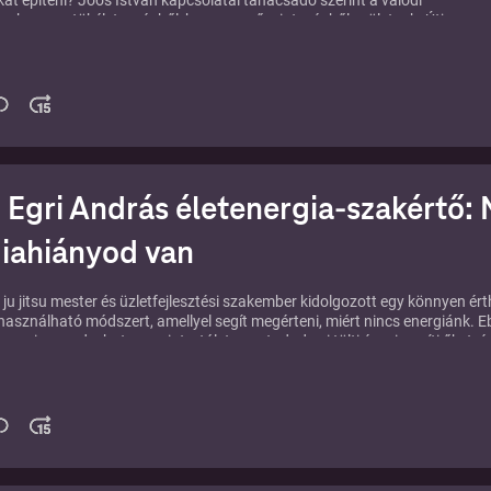
at építeni? Joós István kapcsolatai tanácsadó szerint a valódi
ok nem a tökéletességből, hanem az őszinteségből születnek. Útja
s függőségeken keresztül vezetett a valódi önismeretig.
zélgetést itt éred el:
https://karizma.hu/podcast/joos-istvan
 Egri András életenergia-szakértő
iahiányod van
 ju jitsu mester és üzletfejlesztési szakember kidolgozott egy könnyen ér
használható módszert, amellyel segít megérteni, miért nincs energiánk. 
megismered a hat energiatartályt, megtudod, mi tölti és mi meríti őket, é
etünk minőségét miért mindig a legkevésbé feltöltött határozza meg. A
 alkotója a saját életén keresztül mutatja be.
z adáshoz itt:
⁠⁠⁠⁠⁠⁠⁠⁠⁠⁠⁠⁠⁠⁠https://karizma.hu/podcast/egri-andras