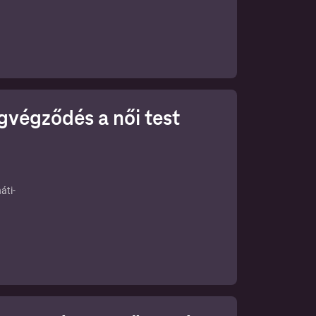
gvégződés a női test
áti-
ményt