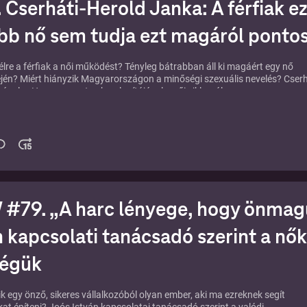
 Cserháti-Herold Janka: A férfiak ez
bb nő sem tudja ezt magáról ponto
 félre a férfiak a női működést? Tényleg bátrabban áll ki magáért egy nő
ején? Miért hiányzik Magyarországon a minőségi szexuális nevelés? Cserh
ával, a Hormonmentes.hu alapítójával a női ciklusról, a
gtudatról, a szexualitásról és arról beszélgetünk, hogyan érthetik meg
k önmagukat, a férfiak pedig a nőket.
a ladea.hu női szexwellness shopot, ahol első vásárlásodból 10% kedvez
RIZMA10 kuponkóddal.
z adáshoz itt:
⁠⁠⁠⁠⁠⁠⁠⁠⁠⁠⁠⁠⁠⁠⁠https://karizma.hu/podcast/cserhati-herold-janka
79. „A harc lényege, hogy önmagu
n kapcsolati tanácsadó szerint a nők
ségük
k egy önző, sikeres vállalkozóból olyan ember, aki ma ezreknek segít