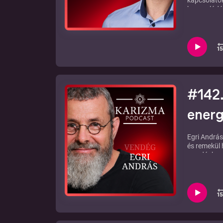
kapcsolatok
kapcsolódás
bukásokon é
A teljes bes
#142.
energ
Egri András
és remekül 
az adásban 
is, hogy él
rendszert az
Jegyzetek a