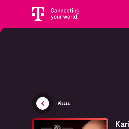
Vissza
Kar