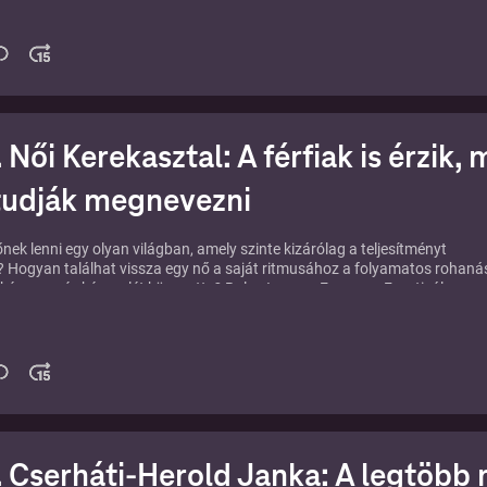
eg a nők az önazonosságukat egy férfias tempójú világban.
oz itt: ⁠⁠⁠⁠⁠⁠⁠⁠⁠⁠⁠⁠⁠⁠⁠
https://karizma.hu/everness-noi-kerekasztal
 Női Kerekasztal: A férfiak is érzik,
tudják megnevezni
őnek lenni egy olyan világban, amely szinte kizárólag a teljesítményt
 Hogyan találhat vissza egy nő a saját ritmusához a folyamatos rohaná
 kényszer és készenlét közepette? Bolya Imre az Everness Fesztiválon
dai Zsuzsival, Greguska Judittal és Kun Szilvivel beszélgetett arról, hogy
eg a nők az önazonosságukat egy férfias tempójú világban.
oz itt: ⁠⁠⁠⁠⁠⁠⁠⁠⁠⁠⁠⁠⁠⁠⁠
https://karizma.hu/everness-noi-kerekasztal
 Cserháti-Herold Janka: A legtöbb 