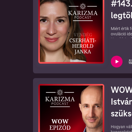
#143.
legtö
Miért értik
ovuláció id
Herold Jank
termékenysé
jobban a nő
Fedezd fel 
kapsz a KA
Jegyzetek a
WOW #
Istvá
szük
Hogyan váli