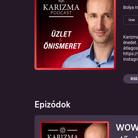
Bolya I
Üzlet
Karizma
énedet.
átlagos
https:
Instagr
RSS
Epizódok
WOW #