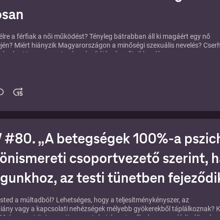
osan
 félre a férfiak a női működést? Tényleg bátrabban áll ki magáért egy nő
ején? Miért hiányzik Magyarországon a minőségi szexuális nevelés? Cserh
ával, a Hormonmentes.hu alapítójával a női ciklusról, a
gtudatról, a szexualitásról és arról beszélgetünk, hogyan érthetik meg
k önmagukat, a férfiak pedig a nőket.
a ladea.hu női szexwellness shopot, ahol első vásárlásodból 10% kedvez
RIZMA10 kuponkóddal.
z adáshoz itt:
⁠⁠⁠⁠⁠⁠⁠⁠⁠⁠⁠⁠⁠⁠⁠https://karizma.hu/podcast/cserhati-herold-janka
#80. „A betegségek 100%-a pszich
i önismereti csoportvezető szerint,
unkhoz, az testi tünetben fejeződik
tested a múltadból? Lehetséges, hogy a teljesítménykényszer, az
iány vagy a kapcsolati nehézségek mélyebb gyökerekből táplálkoznak? 
 20 éve vezet önismereti csoportokat és azt vallja, hogy a valódi változás