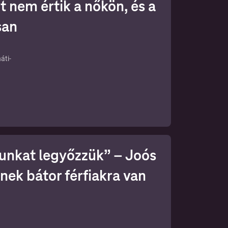
t nem értik a nőkön, és a
san
áti-
ményt
nkat legyőzzük” – Joós
nek bátor férfiakra van