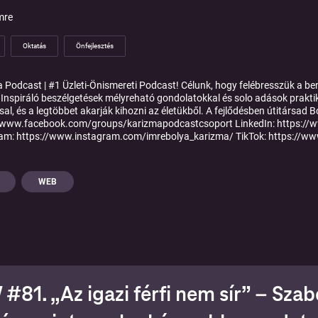
mre
Oktatás
Önfejlesztés
 Podcast | #1 Üzleti-Önismereti Podcast! Célunk, hogy felébresszük a b
 Inspiráló beszélgetések mélyreható gondolatokkal és solo adások prakti
sal, és a legtöbbet akarják kihozni az életükből. A fejlődésben útitársad
//www.facebook.com/groups/karizmapodcastcsoport LinkedIn: https:/
am: https://www.instagram.com/imrebolya_karizma/ TikTok: https://w
WEB
81. „Az igazi férfi nem sír” – Szab