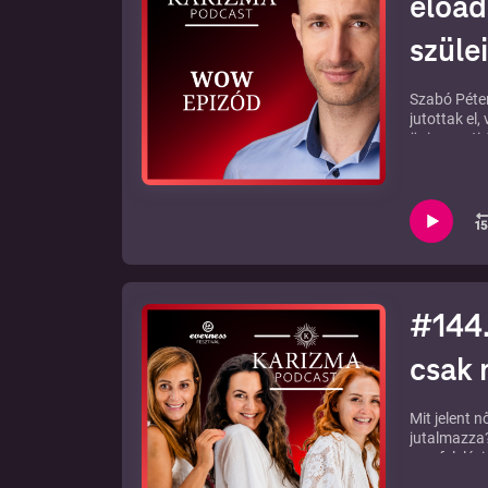
előad
szülei
Szabó Péter
jutottak el,
önismereti 
együttérzésb
A teljes bes
#144.
csak 
Mit jelent n
jutalmazza?
megfelelési
Bereczki-Bu