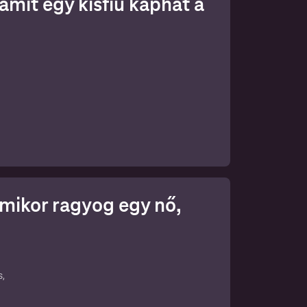
amit egy kisfiú kaphat a
az
 amikor ragyog egy nő,
s,
an