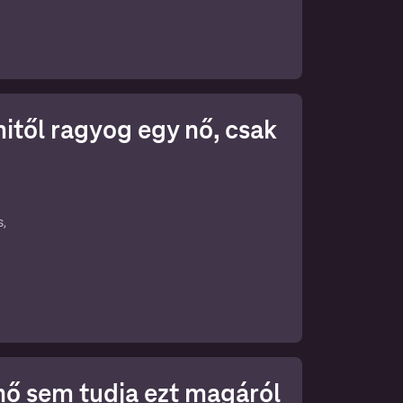
 mitől ragyog egy nő, csak
s,
an
nő sem tudja ezt magáról