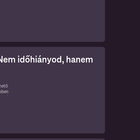
: Nem időhiányod, hanem
thető
Ebben
s azt