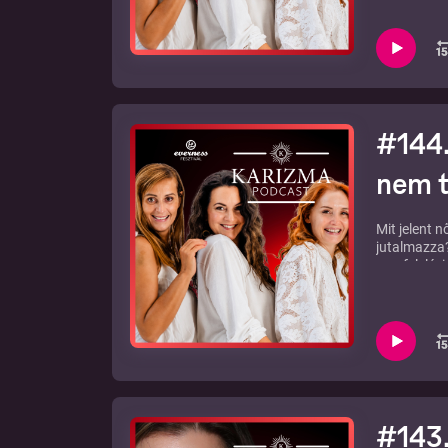
őrizhetik m
Jegyzetek az adásh
#144.
nem 
Mit jelent n
jutalmazza?
megfelelési
Bereczki-Bu
őrizhetik m
Jegyzetek az adásh
#143.