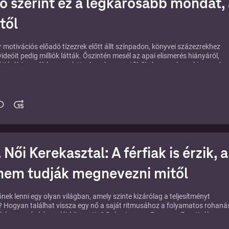
ó szerint ez a legkárosabb mondat, 
től
 motivációs előadó tízezrek előtt állt színpadon, könyvei százezrekhez
 videóit pedig milliók látták. Őszintén mesél az apai elismerés hiányáról,
útjáról és arról, hogyan lett a kemény vezetőből olyan ember, aki ma már 
en látja az igazi erőt.
zélgetést itt éred el:
https://karizma.hu/podcast/szabo-peter
 Női Kerekasztal: A férfiak is érzik,
nem tudják megnevezni mitől
őnek lenni egy olyan világban, amely szinte kizárólag a teljesítményt
 Hogyan találhat vissza egy nő a saját ritmusához a folyamatos rohaná
 kényszer és készenlét közepette? Bolya Imre az Everness Fesztiválon
dai Zsuzsival, Greguska Judittal és Kun Szilvivel beszélgetett arról, hogy