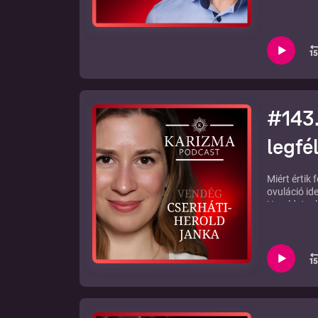
mélyebb tes
A teljes bes
#143.
legfé
Miért értik
ovuláció id
Herold Jank
termékenysé
jobban a nő
Fedezd fel 
kapsz a KA
Jegyzetek a