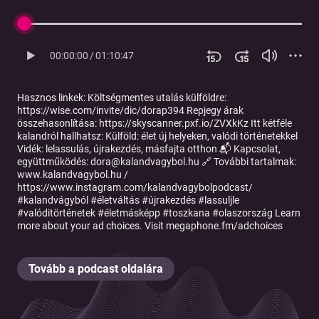
00:00:00
/
01:10:47
Hasznos linkek: Költségmentes utalás külföldre:
https://wise.com/invite/dic/dorap394 Repjegy árak
összehasonlítása: https://skyscanner.pxf.io/ZVXkKz Itt kétféle
kalandról hallhatsz: Külföld: élet új helyeken, valódi történetekkel
Vidék: lelassulás, újrakezdés, másfajta otthon 📬 Kapcsolat,
együttműködés: dora@kalandvagybol.hu 🔗 További tartalmak:
www.kalandvagybol.hu /
https://www.instagram.com/kalandvagybolpodcast/
#kalandvágyból #életváltás #újrakezdés #lassuljle
#valóditörténetek #életmásképp #toszkana #olaszország Learn
more about your ad choices. Visit megaphone.fm/adchoices
Tovább a podcast oldalára