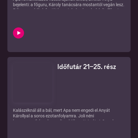
bejelenti: a főguru, Károly tanácsára mostantól vegán lesz.
Edina a mobiltelefonját keresi, és lopással vádolja Tibort.
Géza Bá és Rogyák Mari között elkezdődik valami.
Törifakton szóba jön a szabadkőművesség és a
Martinovics-féle összeesküvés. Felmerül egy
nyomozóiroda alapításának terve...
Időfutár 21-25. rész
Kalászéknál áll a bál, mert Apa nem engedi el Anyát
Károllyal a soros ezotanfolyamra. Joli néni
harcsapaprikással zsarolja a kiéhezett Apát. A Google
Earth kétséget kizáróan bizonyítja, hogy az Apostol utcai
villát jobban őrzik, mint egy erődöt. A törifakt Bécsbe
készül: a kirándulás elvezethet a lopott körzőhöz, de a