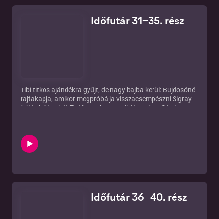
Időfutár 31-35. rész
Tibi titkos ajándékra gyűjt, de nagy bajba kerül: Bujdosóné
rajtakapja, amikor megpróbálja visszacsempészni Sigray
fejét. A fiú miatt Zsófi megharagszik Hannára. Sándor
értesüléseinek köszönhetően Hanna is utazhat Ervinnel és
a történelemtanárral Bécsbe...
Időfutár 36-40. rész