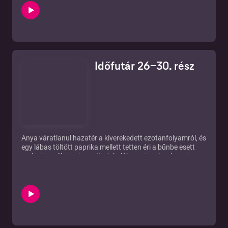
beugró egy szintfelmérő kiselőadás...
Időfutár 26-30. rész
Anya váratlanul hazatér a kiverekedett ezotanfolyamról, és
egy lábas töltött paprika mellett tetten éri a bűnbe esett
Apát. Rogyák Mari nem jön iskolába, a Facebookon viszont
háborút indít Géza Bá ellen. Marci felbukkanása új irányt
ad az akadozó Varázsfuvola-próbának. Bujdosóné
behívatja Hannát a Sándor diktálta házidolgozat miatt...