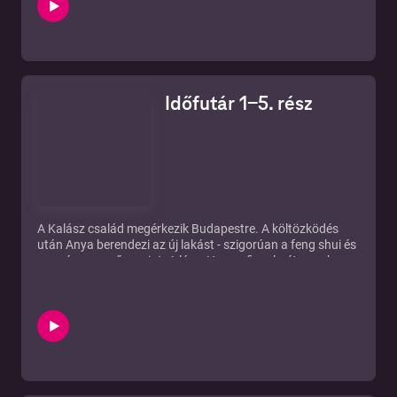
kerül, s visszaszerzése nem csak a furcsa guberálónak,
hanem még számos titokzatos csoportnak is létkérdés. Ez
a tárgy egy időutazásra röpíti el Hannát, akinek így a
kamaszlányok szokásos iskolai élete mellett lesz egy
másik, szigorúan titkos, kalandokban bővelkedő élete is...
Időfutár 1-5. rész
A Kalász család megérkezik Budapestre. A költözködés
után Anya berendezi az új lakást - szigorúan a feng shui és
a varázsvessző szerint. A lány, Hanna figyelmét azonban
teljesen leköti az előző napi lomtalanításon talált furcsa
régi tárgy és az ismeretlen öregember, aki már napok óta
követi...