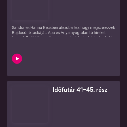
Sándor és Hanna Bécsben akcióba lép, hogy megszerezzék
Bujdosóné táskáját. Apa és Anya nyugtalanító híreket
kapnak Zsófitól, és a lányuk után indulnak. A bécsi aukción
Bujdosóné versenyt licitál az álruhás Sándorral arra a
bányászati térképre, amelyet Hanna és Ervin talált Born
Ignác hagyatékában...
Időfutár 41-45. rész