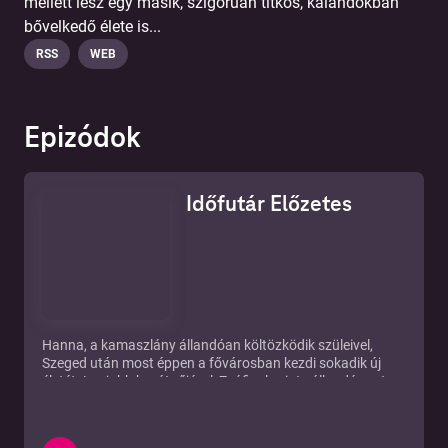
mellett lesz egy másik, szigorúan titkos, kalandokban
bővelkedő élete is...
RSS
WEB
Epizódok
Időfutár Előzetes
Hanna, a kamaszlány állandóan költözködik szüleivel,
Szeged után most éppen a fővárosban kezdi sokadik új
életét. Legjobb barátnőjével, Zsófival szinte állandó cset-
és SMS-kapcsolatban marad. Így mindjárt az első napon a
lomtalanításon megjelent különös alakról s egy furcsa
tárgyról tudósítja barátnőjét. A különös tárgy a kislányhoz