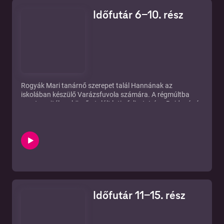
Időfutár 6-10. rész
Rogyák Mari tanárnő szerepet talál Hannának az
iskolában készülő Varázsfuvola számára. A régmúltba
vezet a rejtélyes körzőn talált latin felirat. Irány Bujdosóné
törifaktja! A lány Kazinczy modorában írt levelet kap, amely
a Mozsár utca egyik üzletébe hívja...
Időfutár 11-15. rész