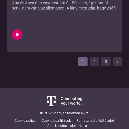
Apa és Anya újra egymásra talált Bécsben, így Hannát
senki nem várja az állomáson. A lány megtudja, hogy Zsófi
értesítette a szüleit, ezért megszakítja vele a kapcsolatot.
Tibi megkezdi a terápiát a sárkánybőrbe bújt szőke
bombázóval, a hiperaktív Trixivel és a hazudozó Rebekával.
Egy bluetooth üzenet véget vet Edina és Ervin
románcának. Apa és Anya tisztázó beszélgetésre hívják
Sándort...
1
2
3
»
© 2026 Magyar Telekom Nyrt.
Cookie policy
Cookie beállítások
Felhasználási feltételek
Adatkezelési tájékoztató