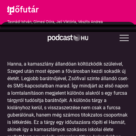
Időfutár
Tasnádi István, Gimesi Dóra, Jeli Viktória, Vészits Andrea
Irodalom
Sci-fi
Hanna, a kamaszlány állandóan költözködik szüleivel,
Szeged után most éppen a fővárosban kezdi sokadik új
életét. Legjobb barátnőjével, Zsófival szinte állandó cset-
és SMS-kapcsolatban marad. Így mindjárt az első napon
a lomtalanításon megjelent különös alakról s egy furcsa
tárgyról tudósítja barátnőjét. A különös tárgy a
kislányhoz kerül, s visszaszerzése nem csak a furcsa
guberálónak, hanem még számos titokzatos csoportnak
is létkérdés. Ez a tárgy egy időutazásra röpíti el Hannát,
akinek így a kamaszlányok szokásos iskolai élete