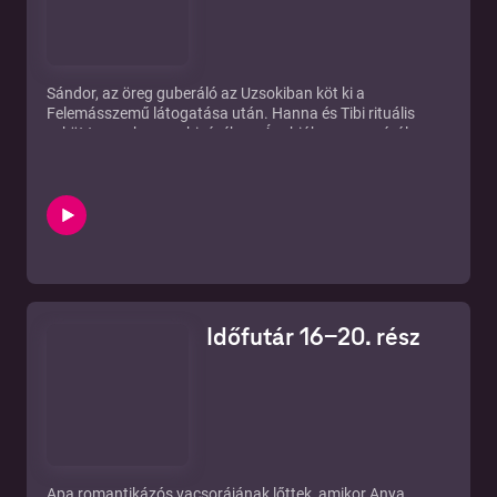
Sándor, az öreg guberáló az Uzsokiban köt ki a
Felemásszemű látogatása után. Hanna és Tibi rituális
esküt tesznek a zombivécében. Ám hiába a menzáról
lopott dupla adag káposztás tészta, a bekötött fejű öreg
eltűnik az intenzív osztályról...
Időfutár 16-20. rész
Apa romantikázós vacsorájának lőttek, amikor Anya